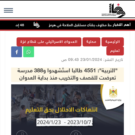
أهم الاخبار
ل الصعود وسط مخاوف بشأن مستقبل الملاحة في هرمز
48 إصابة منذ بدء عدوان الاحتلال على مخيم قلنديا وكفر عقب شمال القدس
MENU
الرئيسية
محلية
العدوان الاسرائيلي على قطاع غزة
تعليم
تاريخ النشر: 23/01/2024 09:43 ص
"التربية": 4551 طالبا استُشهدوا و388 مدرسة
تعرضت للقصف والتخريب منذ بداية العدوان