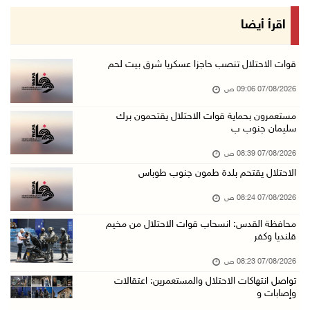
48 إصابة منذ بدء عدوان الاحتلال على مخيم قلند ...
اقرأ أيضا
06/آب/2026 10:45 م
الاحتلال يعتقل شابين من المغير
قوات الاحتلال تنصب حاجزا عسكريا شرق بيت لحم
06/آب/2026 10:27 م
07/08/2026 09:06 ص
وزير الداخلية يبحث مع مكافحة المخدرات الدولي ...
مستعمرون بحماية قوات الاحتلال يقتحمون برك
سليمان جنوب ب
06/آب/2026 10:01 م
رئيس بلدية الخليل يطلع وفدا أميركيا على تطورا ...
07/08/2026 08:39 ص
06/آب/2026 09:59 م
الاحتلال يقتحم بلدة طمون جنوب طوباس
07/08/2026 08:24 ص
06/آب/2026 09:17 م
محافظة القدس: انسحاب قوات الاحتلال من مخيم
قلنديا وكفر
إصابة مسن بجروح ورضوض إثر اعتداء جيش الاحتلال ...
06/آب/2026 09:13 م
07/08/2026 08:23 ص
تواصل انتهاكات الاحتلال والمستعمرين: اعتقالات
ورشة توصي بخطة عاجلة لاستعادة التعليم الوجاهي ...
وإصابات و
06/آب/2026 09:08 م