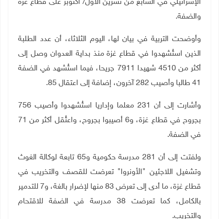
الإسرائيلي في السابع من تشرين الأول/ أكتوبر على قطاع غزة
والضفة
.
وأوضحت التربية في بيان لها، اليوم الثلاثاء، أن عدد الطلبة
الذين استُشهدوا في قطاع غزة منذ بداية العدوان وصل إلى
أكثر من 4510 شهيدا 7911 جريحا، فيما استُشهد في الضفة
41 طالبا وأصيب 282 آخرون، إضافة إلى اعتقال 85
.
وأشارت إلى أن 231 معلما وإداريا استُشهدوا وأصيب 756
بجروح في قطاع غزة، و6 أصيبوا بجروح، واعتُقل أكثر من 71
في الضفة
.
ولفتت إلى أن 281 مدرسة حكومية و65 تابعة لوكالة الغوث
وتشغيل اللاجئين "الأونروا" تعرضت للقصف والتخريب في
قطاع غزة، ما أدى إلى تعرض 83 منها لإضرار بالغة، و7 للتدمير
بالكامل، كما تعرضت 38 مدرسة في الضفة للاقتحام
والتخريب
.