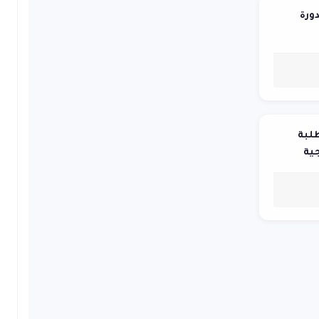
دورة
طلبة
ية