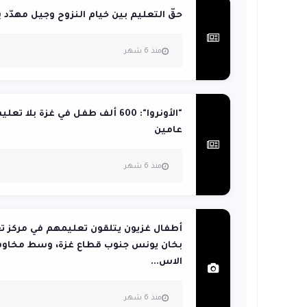
حقّ التعليم بين خيام النزوح وجيل مهدّد 
منذ 6 شهر
"الأونروا": 600 ألف طفل في غزة بلا تع
عامين
منذ 6 شهر
أطفال غزيون يتلقون تعليمهم في مركز ت
بخان يونس جنوب قطاع غزة، وسط مخاو
الاس...
منذ 6 شهر