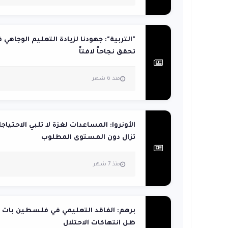
"التربية": جهودنا لزيادة التعليم الوجاهي 
تحقق نجاحاً لافتاً
منذ 6 شهر
الأونروا: المساعدات لغزة لا تلبي الاحتياج
تزال دون المستوى المطلوب
منذ 7 شهر
برهم: الفاقد التعليمي في فلسطين بات ت
ظل انتهاكات الاحتلال