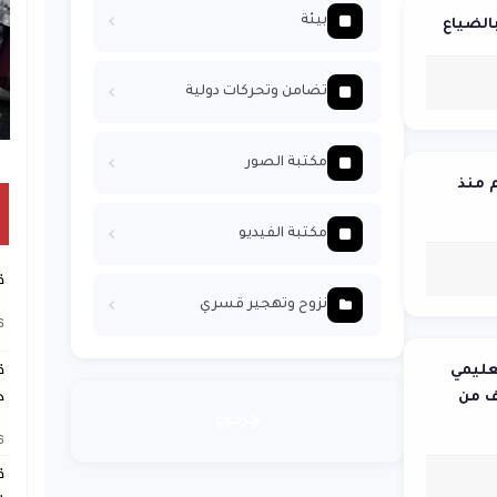
بيئة
بالضياع
تضامن وتحركات دولية
تكريم متفوقين بالثانوية 
مكتبة الصور
ليم منذ
مكتبة الفيديو
ق
نزوح وتهجير قسري
26
ق
عليمي
ج
ف من
رجوع
26
ق