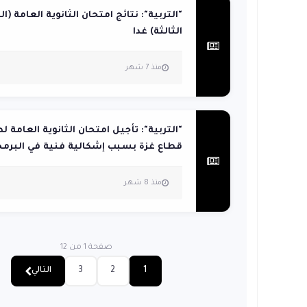
"التربية": نتائج امتحان الثانوية العامة (ال
الثالثة) غدا
منذ 7 شهر
"التربية": تأجيل امتحان الثانوية العامة ل
قطاع غزة بسبب إشكالية فنية في البرمج
منذ 8 شهر
صفحة 1 من 12
1
2
3
التالي