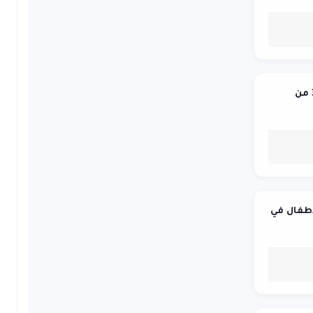
"التعليم العالي" تصادق على شهادات 310 من
أطفال في