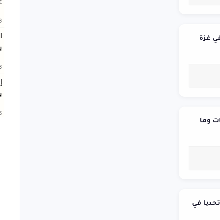
غ
26
ا
في غزة
ب
26
إ
ب
26
ات وما
حديا في