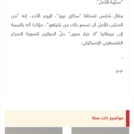
"مخيّبة للأمل".
وقال شابس لمحطّة "سكاي نيوز"، اليوم الأحد، إنه "من
المخيّب للأمل أن نسمع ذلك من نتنياهو"، مؤكدا أنه بالنسبة
إلى بريطانيا "لا خيار سوى" حلّ الدولتين لتسوية الصراع
الفلسطيني الإسرائيلي.
ــ
م.ج
مواضيع ذات صلة