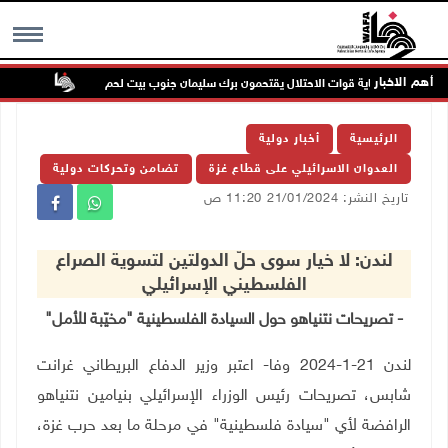
أهم الاخبار
تعمرون بحماية قوات الاحتلال يقتحمون برك سليمان جنوب بيت لحم
إصابة م
MENU
الرئيسية
أخبار دولية
العدوان الاسرائيلي على قطاع غزة
تضامن وتحركات دولية
تاريخ النشر: 21/01/2024 11:20 ص
لندن: لا خيار سوى حلّ الدولتين لتسوية الصراع
الفلسطيني الإسرائيلي
- تصريحات نتنياهو حول السيادة الفلسطينية "مخيّبة للأمل"
لندن 21-1-2024 وفا- اعتبر وزير الدفاع البريطاني غرانت
شابس، تصريحات رئيس الوزراء الإسرائيلي بنيامين نتنياهو
الرافضة لأي "سيادة فلسطينية" في مرحلة ما بعد حرب غزة،