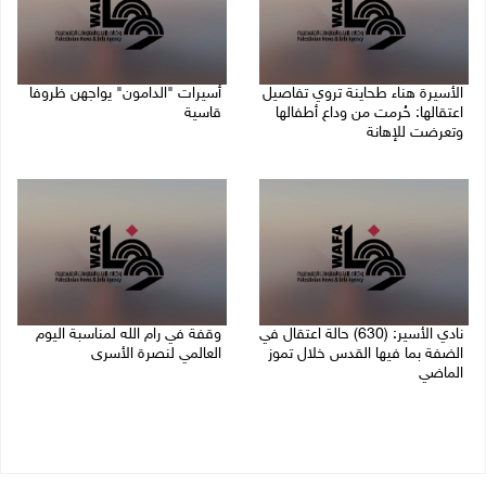
الأسيرة هناء طحاينة تروي تفاصيل
أسيرات "الدامون" يواجهن ظروفا
اعتقالها: حُرمت من وداع أطفالها
قاسية
وتعرضت للإهانة
05/08/2026 11:47 ص
05/08/2026 12:39 م
نادي الأسير: (630) حالة اعتقال في
وقفة في رام الله لمناسبة اليوم
الضفة بما فيها القدس خلال تموز
العالمي لنصرة الأسرى
الماضي
03/08/2026 01:40 م
04/08/2026 02:33 م