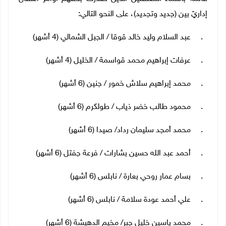
إداريّ بين (جديد وتجديد)، على النحو التالي:
1. عبد السلام وليد خالد قوقا / الجبل الشمالي (4 أشهر)
2. عرفات إبراهيم محمد قواسمة / الخليل (4 أشهر)
3. محمد إبراهيم سلاش خمور / جنين (6 أشهر)
4. محمود طالب خضر ذياب / طولكرم (6 أشهر)
5. محمد أمجد سليمان رداد/ صيدا (6 أشهر)
6. أحمد عبد الله حسين بشارات / فرعة جفتل (6 أشهر)
7. بسام عمار روحي بعارة / نابلس (6 أشهر)
8. علي أحمد عودة سلامة / نابلس (6 أشهر)
9. محمد ياسين خليل جبر/ مخيم الدهيشة (6 أشهر)