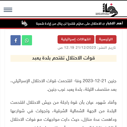
أهم الاخبار
"فتح": عدوان الاحتلال على مخيّم قلنديا لن ينال من إرادة شعبنا
نحو 58 ألف إصابة بجدري الماء في قطاع غزة منذ بداية العام
MENU
الرئيسية
انتهاكات إسرائيلية
تاريخ النشر: 21/12/2023 12:19 ص
قوات الاحتلال تقتحم بلدة يعبد
جنين 21-12-2023 وفا- اقتحمت قوات الاحتلال الإسرائيلي،
بعد منتصف الليلة، بلدة يعبد غرب جنين.
وأفاد شهود عيان بأن قوة راجلة من جيش الاحتلال اقتحمت
البلدة من الجهة الشمالية الشرقية، وتجولت في شوارعها
وداهمت عدة منازل، حيث دارت مواجهات مع فوات الاحتلال