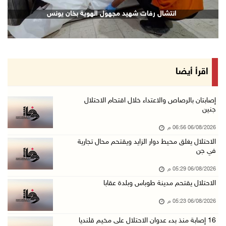
16 إصابة منذ بدء عدوان الاحتلال على مخيم قلند ...
انتشال رفات شهيد مجهول الهوية بخان يونس
06/آب/2026 04:26 م
إرهاب المستوطنين يضرب في خربة الطوبا
06/آب/2026 03:06 م
الخليلي تبحث مع النائب العام تعزيز الشراكة في ...
اقرأ أيضا
06/آب/2026 02:41 م
وزير العدل يبحث مع السفير التركي تعزيز التعاو ...
إصابتان بالرصاص والاعتداء خلال اقتحام الاحتلال
جنين
06/آب/2026 02:37 م
06/08/2026 06:56 م
سلطة النقد: ارتفاع نسبة الشمول المالي في فلسط ...
الاحتلال يغلق محيط دوار الزايد ويقتحم محال تجارية
06/آب/2026 02:31 م
في جن
"فتح": عدوان الاحتلال على مخيّم قلنديا لن ينا ...
06/08/2026 05:29 م
06/آب/2026 02:28 م
الاحتلال يقتحم مدينة طوباس وبلدة عقابا
وزراء خارجية 8 دول عربية وإسلامية يدينون الان ...
06/08/2026 05:23 م
06/آب/2026 02:17 م
16 إصابة منذ بدء عدوان الاحتلال على مخيم قلنديا