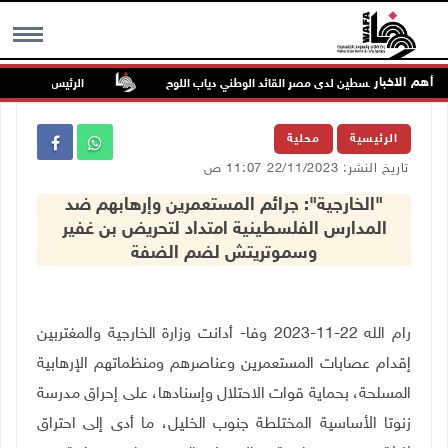
أهم الاخبار
فاة سفير فلسطين لدى مصر القائد الوطني دياب اللوح
الرئيس ينعى سفير فل
MENU
الرئيسية
محلية
تاريخ النشر: 22/11/2023 11:07 ص
"الخارجية": جرائم المستعمرين وإرهابهم ضد
المدارس الفلسطينية امتداد لتحريض بن غفير
وسموتريتش لضم الضفة
رام الله 22-11-2023 وفا- أدانت وزارة الخارجية والمغتربين
إقدام عصابات المستعمرين وعناصرهم ومنظماتهم الإرهابية
المسلحة، بحماية قوات الاحتلال وإسنادها، على إحراق مدرسة
زنوتا الأساسية المختلطة جنوب الخليل، ما أدى إلى احتراق