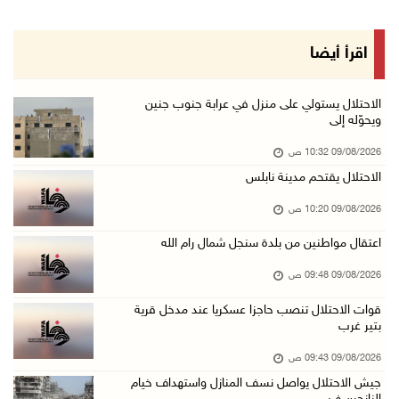
09/آب/2026 09:29 ص
الاحتلال يطلق النار على راعي أغنام في إذنا وي ...
اقرأ أيضا
09/آب/2026 09:18 ص
الملتقى الثاني لـ"شعراء من أجل فلسطين" في الأ ...
الاحتلال يستولي على منزل في عرابة جنوب جنين
ويحوّله إلى
09/آب/2026 09:13 ص
09/08/2026 10:32 ص
مستعمرون إرهابيون يحرقون مسكنا بمسافر يطا جنو ...
الاحتلال يقتحم مدينة نابلس
09/آب/2026 08:49 ص
09/08/2026 10:20 ص
أسعار العملات مقابل الشيقل
09/آب/2026 08:44 ص
اعتقال مواطنين من بلدة سنجل شمال رام الله
الاحتلال يقتحم عدة قرى في نابلس ويداهم منازل ...
09/08/2026 09:48 ص
09/آب/2026 08:36 ص
قوات الاحتلال تنصب حاجزا عسكريا عند مدخل قرية
بتير غرب
أبرز عناوين الصحف الفلسطينية
09/آب/2026 08:32 ص
09/08/2026 09:43 ص
جيش الاحتلال يواصل نسف المنازل واستهداف خيام
مستعمرون إرهابيون يسرقون جرارا زراعيا من بيت ...