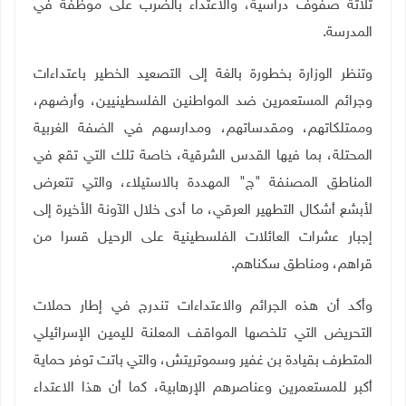
ثلاثة صفوف دراسية، والاعتداء بالضرب على موظفة في
المدرسة.
وتنظر الوزارة بخطورة بالغة إلى التصعيد الخطير باعتداءات
وجرائم المستعمرين ضد المواطنين الفلسطينيين، وأرضهم،
وممتلكاتهم، ومقدساتهم، ومدارسهم في الضفة الغربية
المحتلة، بما فيها القدس الشرقية، خاصة تلك التي تقع في
المناطق المصنفة "ج" المهددة بالاستيلاء، والتي تتعرض
لأبشع أشكال التطهير العرقي، ما أدى خلال الآونة الأخيرة إلى
إجبار عشرات العائلات الفلسطينية على الرحيل قسرا من
قراهم، ومناطق سكناهم.
وأكد أن هذه الجرائم والاعتداءات تندرج في إطار حملات
التحريض التي تلخصها المواقف المعلنة لليمين الإسرائيلي
المتطرف بقيادة بن غفير وسموتريتش، والتي باتت توفر حماية
أكبر للمستعمرين وعناصرهم الإرهابية، كما أن هذا الاعتداء