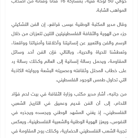
حوالي 50 لوحة فنية، بمشاركة 16 فنانا وفنانة من أصحاب
المواهب الشابة.
وقال مدير المكتبة الوطنية عيسى قراقع، إن الفن التشكيلي
جزء من الهوية والثقافة الفلسطينيتين اللتين تتعززان من خلال
الرسم والفن والتعبير عن إنسانيتنا وأخلاقنا وأمنياتنا وواقعنا،
وتعطشنا للحياة والحرية، وبالتالي فإن الفن أحد وسائل
المقاومة، ويحمل رسالة إنسانية إلى العالم وكذلك رسالة رد
على خطاب المحتل وثقافته وعصريته البشعة وروايته الكاذبة
التي تحاول طمس الوجود الفلسطيني.
من جانبه، أشار مدير مكتب وزارة الثقافة في بيت لحم فؤاد
اللحام، إلى أن الفن قديم وعميق في التاريخ الشعبي
الفلسطيني، إذ يغني المشهد الوطني ويجسده ويجذره في
النفوس، ويعزز الهوية الوطنية والشعبية الفلسطينية، ويعكس
تجربة الشعب الفلسطيني الحضارية، وكذلك روح المقاومة في