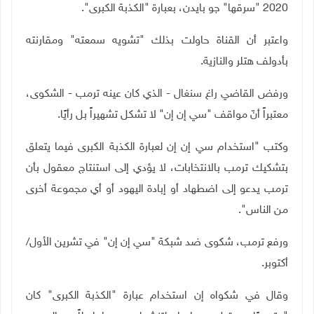
2020 "سرقها" جو بايدن، بعبارة "الكذبة الكبرى".
واعتبر أن القناة حاولت بذلك "تشويه سمعته" ومقارنته
بأدولف هتلر والنازية.
ورفض القاضي راغ سنغال - الذي كان عينه ترمب - الشكوى،
معتبراً أنّ مواقف "سي إن إن" لا تشكل تشهيراً بل رأيًا.
وكتب "استخدام سي إن إن لعبارة الكذبة الكبرى فيما يتعلق
بتشكيك ترمب بالانتخابات، لا يؤدي إلى استنتاج معقول بأن
ترمب يدعو إلى اضطهاد أو إبادة اليهود أو أي مجموعة أخرى
من الناس".
ورفع ترمب، شكوى ضد شبكة "سي إن إن" في تشرين الأول/
أكتوبر.
وقال في شكواه إن استخدام عبارة "الكذبة الكبرى" كان