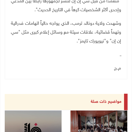
"متعمدًا من قبل سي إن إن لتنشر لجمهورها رابطاً بين المدعي
وإحدى أكثر الشخصيات كرهاً في التاريخ الحديث".
وشهدت ولاية دونالد ترمب، الذي يواجه حالياً اتهامات فدرالية
وتهماً قضائية، علاقات سيئة مع وسائل إعلام كبرى مثل "سي
إن إن" و"نيويورك تايمز".
ــ
م.ج
مواضيع ذات صلة