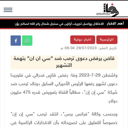
أهم الاخبار
الاحتلال يواصل تجريف أراضٍ في سنجل شمال رام الله لصالح بؤرة استعمارية
MENU
الرئيسية
أخبار دولية
تاريخ النشر: 29/07/2023 08:04 م
قاض يرفض دعوى ترمب ضد "سي ان ان" بتهمة
التشهير
واشنطن 29-7-2023 وفا- رفض قاضٍ فدرالي في فلوريدا
دعوى تشهير رفعها الرئيس الأميركي السابق دونالد ترمب ضد
شبكة "سي إن إن"، مطالباً القناة بتعويض قدره 475 مليون
دولار.
وبحسب وكالة "فرانس برس"، انتقد ترمب "سي إن إن"
خصوصاً للتعليق على تصريحاته بأن الانتخابات الرئاسية في