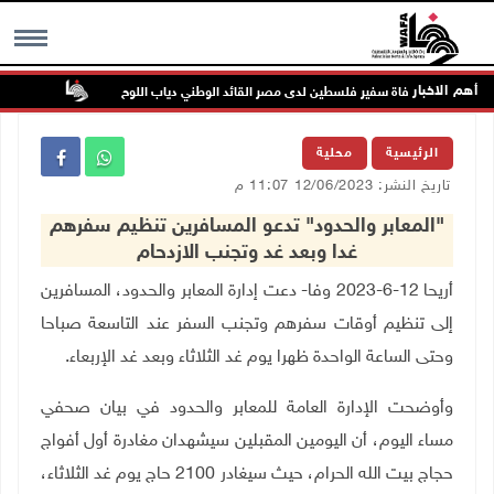
أهم الاخبار
وفاة سفير فلسطين لدى مصر القائد الوطني دياب اللوح
الرئيس ي
MENU
الرئيسية
محلية
تاريخ النشر: 12/06/2023 11:07 م
"المعابر والحدود" تدعو المسافرين تنظيم سفرهم
غدا وبعد غد وتجنب الازدحام
أريحا 12-6-2023 وفا- دعت إدارة المعابر والحدود، المسافرين
إلى تنظيم أوقات سفرهم وتجنب السفر عند التاسعة صباحا
وحتى الساعة الواحدة ظهرا يوم غد الثلاثاء وبعد غد الإربعاء.
وأوضحت الإدارة العامة للمعابر والحدود في بيان صحفي
مساء اليوم، أن اليومين المقبلين سيشهدان مغادرة أول أفواج
حجاج بيت الله الحرام، حيث سيغادر 2100 حاج يوم غد الثلاثاء،