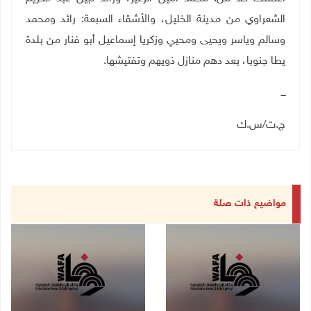
الشعراوي من مدينة الخليل، والأشقاء السبعة: رائد ومحمد
وسالم وياسر ويحيى ومحيي وزكريا إسماعيل أبو فنار من بلدة
يطا جنوبا، بعد دهم منازل ذويهم وتفتيشها.
ـــ
ج.ت/س.ك
مواضيع ذات صلة