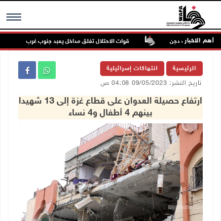
أهم الاخبار
رين في بيت دجن
قوات الاحتلال تغلق مداخل يعبد جنوب غرب جنين
MENU
الرئيسية
انتهاكات إسرائيلية
تاريخ النشر: 09/05/2023 04:08 ص
ارتفاع حصيلة العدوان على قطاع غزة إلى 13 شهيدا
بينهم 4 أطفال و4 نساء