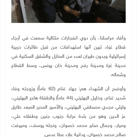
وأفاد مراسلنا، بأن دوي انفجارات متتالية سمعت في أرجاء
قطاع غزة، تبين أنها استهدافات من قبل طائرات حربية
إسرائيلية وبدون طيران لعدد من المنازل والشقق السكنية في
مدينة غزة ومدينة رفح ومدينة خان يونس، وسط القطاع
وشماله
.
وأوضح أن الشهداء هم: جهاد غنام (62 عاماً) وزوجته وفاء
شديد غنام، وخليل البهتيني (44 عاماً) والطفلة
هاجر البهتيني،
وليلي مجدي مصطفي البهتيني،
والأسير المحرر المبعد طارق
عز الدين وهو من بلدة عرابة جنوب جنين
وطفلاه علي،
وميار
،
وجمال صابر محمد خصوان، ونجله يوسف، وميرفت
صالح محمد خصوان،
و
دانية علاء عطا عدس
.