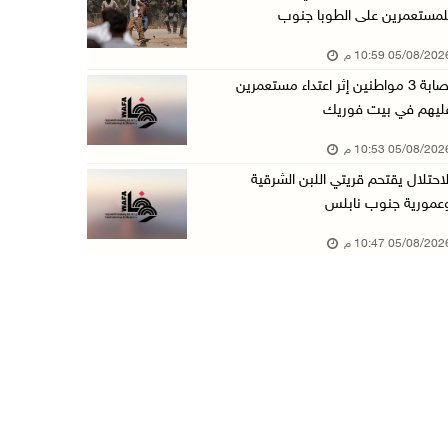
لمستعمرين على الطوبا جنوب
عبد السلام السيد يفوز بترشيح الديمقراطيين لمج ...
05/08/20 10:59 م
05/آب/2026 06:43 م
إصابة 3 مواطنين إثر اعتداء مستعمرين
الهلال الأحمر: 8 إصابات إثر اعتداء الاحتلال ...
ليهم في بيت فوريك
05/آب/2026 06:13 م
05/08/20 10:53 م
مخطط استعماري جديد في "جيلو" يهدد بعزل القدس ...
لاحتلال يقتحم قريتي اللبن الشرقية
05/آب/2026 06:10 م
عمورية جنوب نابلس
الاحتلال ينصب حاجزًا عسكريًا على مدخل بلدة دي ...
05/08/20 10:47 م
05/آب/2026 06:04 م
البيرة: الاحتلال يستولي على ثلاثة منازل في حي ...
05/آب/2026 05:59 م
سلطة النقد تستضيف برنامجا تدريبيا متخصصا في ا ...
05/آب/2026 05:10 م
حمدان يطّلع على الوضع الثقافي في طولكرم ويطلق ...