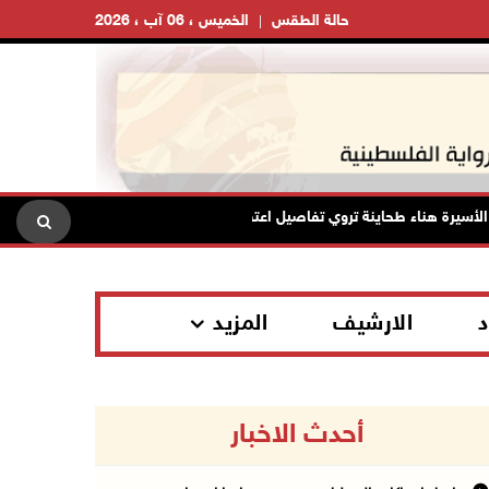
حالة الطقس
الخميس ، 06 آب ، 2026
رة هناء طحاينة تروي تفاصيل اعتقالها: حُرمت من وداع أطفالها وتعرضت للإهانة
د
الارشيف
المزيد
أحدث الاخبار