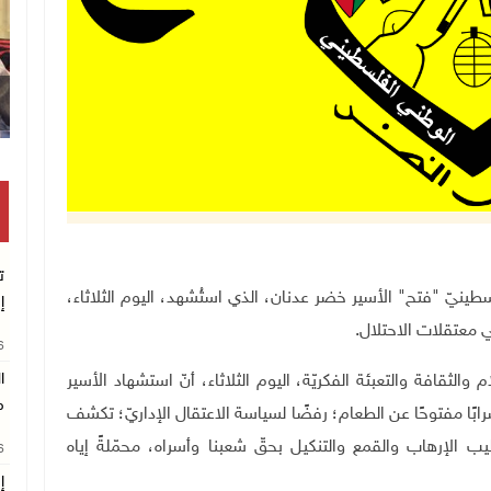
ت
لوطنيّ الفلسطينيّ "فتح" الأسير خضر عدنان، الذي استُشهد، اليوم الثلاثاء،
إ
.
26
ا
لثقافة والتعبئة الفكريّة، اليوم الثلاثاء، أنّ استشهاد الأسير
م
ابًا مفتوحًا عن الطعام؛ رفضًا لسياسة الاعتقال الإداريّ؛ تكشف
يب الإرهاب والقمع والتنكيل بحقّ شعبنا وأسراه، محمّلةً إياه
26
إ