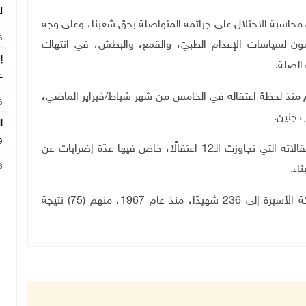
ل
 محاسبة الاحتلال على جرائمه المتواصلة بحق شعبنا، وعلى وجه
26
ون لسياسات الإعدام الطبيّ، والقمع، والبطش، في انتهاك
 الصلة
.
ع
م منذ لحظة اعتقاله في الخامس من شهر شباط/فبراير الماضي،
26
ب جنين
.
ا
و
يذكر أن عدنان أسير محرر أمضى نحو 8 سنوات في اعتقالاته التي تجاوزت الـ12 اعتقالًا، خاض فيها عدّة إضرابات عن
26
اء
.
وباستشهاد الأسير خضر عدنان، يرتفع عدد شهداء الحركة الأسيرة إلى 236 شهيدًا، منذ عام 1967، منهم (75) نتيجة