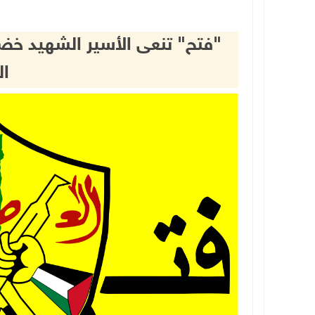
"فتح" تنعى الأسير الشهيد خضر 
ال