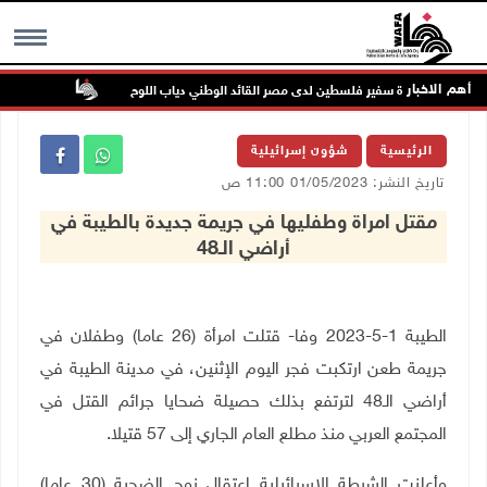
أهم الاخبار
وفاة سفير فلسطين لدى مصر القائد الوطني دياب اللوح
الرئيس ينع
MENU
الرئيسية
شؤون إسرائيلية
تاريخ النشر: 01/05/2023 11:00 ص
مقتل امراة وطفليها في جريمة جديدة بالطيبة في
أراضي الـ48
الطيبة 1-5-2023 وفا- قتلت امرأة (26 عاما) وطفلان في
جريمة طعن ارتكبت فجر اليوم الإثنين، في مدينة الطيبة في
أراضي الـ48 لترتفع بذلك حصيلة ضحايا جرائم القتل في
المجتمع العربي منذ مطلع العام الجاري إلى 57 قتيلا
.
وأعلنت الشرطة الاسرائيلية اعتقال زوج الضحية (30 عاما)