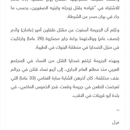
للاشتباه في "قيامه بقتل زوجته وابنيه الصغيرين، بحسب ما
جاء في بيان صدر عن الشرطة
.
وعُلم أن الجريمة أسفرت عن مقتل طفلين أمير (عامان) وآدم
(نصف عام) ووالدتهما براءة جابر مصاروة (26 عاما) وارتكبت
في منزل الضحايا في منطقة البنوك في الطيبة
.
وبهذه الجريمة ترتفع ضحايا القتل من النساء في المجتمع
العربي منذ مطلع العام الجاري، إلى أربع نساء قتلن في جرائم
عنف مختلفة، كان آخرهن الشابة سارة الغنامي (33 عاما) التي
تعرضت للطعن في جريمة وقعت فجر الخميس الماضي، في
بلدة أبو قرينات في النقب.
ـــــ
م.ل