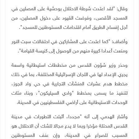
وقال: "لقد اعتدت شرطة الاحتلال بوحشية على المصلين في
المسجد الأقصى، وفرضت القيود على دخول المصلين، من
أجل إفساح الطريق أمام اقتحامات المستوطنين للمسجد".
وأضاف: "كما اعتدت على المشاركين في احتفالات سبت النور
ومنعت أعدادا كبيرة منهم من الوصول إلى كنيسة القيامة".
وحذر وزير شؤون القدس من مخططات استيطانية واسعة
يجري الإعداد لها في اللجان الإسرائيلية المختلفة، بما في ذلك
مخطط هدم عشرات المنشآت التجارية في حي واد الجوز،
لتنفيذ ما يسمى بمخطط "وادي السيليكون"، وبناء مئات
الوحدات الاستيطانية على أراضي الفلسطينيين في المدينة.
وأشار الهدمي إلى أنه "مجددا، أثبتت التطورات في مدينة
القدس المحتلة مؤخرا وبما لا يدع مجالا للشك أن الاحتلال هو
المسبب للصراع في المدينة، وإن عنف المستوطنين