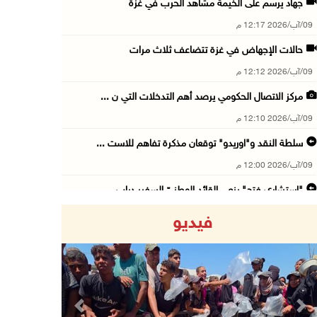
جهاد يرسم على الخيمة مشاهد الحرب في غزة
09/آب/2026 12:17 م
حالات الإجهاض في غزة تتضاعف ثلاث مرات
09/آب/2026 12:12 م
مركز الاتصال الحكومي يرصد أهم التدخلات التي ن ...
09/آب/2026 12:10 م
سلطة النقد و"اوريدو" توقعان مذكرة تفاهم للاست ...
09/آب/2026 12:00 م
"استشاري فتح" ينعى القائد الوطنيّ السفير دياب ...
09/آب/2026 11:53 ص
فيديو
مستعمرون يتلفون مزروعات بعد رعي مواشيهم في أر ...
09/آب/2026 11:47 ص
73,386 شهيدا و174,250 مصابا منذ بدء حرب الإبا ...
09/آب/2026 11:35 ص
Previous
Next