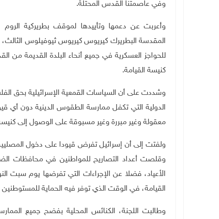
وفي عاصمتنا القدس المحتلة.
وأعربت عن دعمها وتأييدها لموقف بطريركية الروم
المقدسة البطريرك كيريوس كيريوس ثيوفيلوس الثالث، 
للحواجز العسكرية في جميع أنحاء البلدة القديمة من 
كنيسة القيامة.
وشددت على أن السياسات القمعية الإسرائيلية بحق الفلس
الدولية التي تكفل ممارسة الطقوس الدينية دون أي قيو
معقولة وغير مبررة وغير مسبوقة على الوصول إلى كنيسة 
ولفتت إلى أن إسرائيل تفرض قيودا على دخول المصليين
وقلصت أعداد التصاريح للمواطنين في محافظات الضف
الأعياد، فضلا عن الإجراءات التي تفرضها يوم سبت الن
القيامة، في الوقت الذي توفر فيه الحماية للمستوطنين
وطالبت اللجنة، الكنائس المحلية بفضح جميع الممارسا