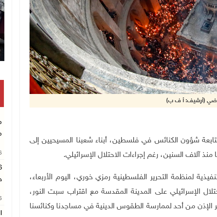
تكريم متفوقين بالثانوية الع
ماضي (أرشيف: أ ف ب)
م
م
اسية العليا لمتابعة شؤون الكنائس في فلسطين، أبناء شعبنا المسيحيين إلى
26
منذ آلاف السنين، رغم إجراءات الاحتلال الإسرائيلي.
فيذية لمنظمة التحرير الفلسطينية رمزي خوري، اليوم الأربعاء،
ح
تلال الإسرائيلي على المدينة المقدسة مع اقتراب سبت النور،
26
تظر الإذن من أحد لممارسة الطقوس الدينية في مساجدنا وكنائسنا
ا