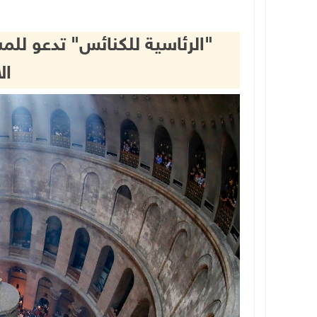
"الرئاسية للكنائس" تدعو للم
ال