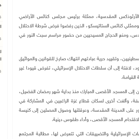
ج
 الأرثوذكس المقدسية، ممثلة برئيس مجلس كنائس الأراضي
26
وممثلي كنائس الستاتيسكو، الذين رفضوا فرض شرطة الاحتلال
ا
القدس، ومنع الحجاج المسيحيين من حضور مراسم سبت النور في
26
ا
طينيين، وتقييد حرية عبادتهم انتهاك صارخ للقوانين والمواثيق
ا
د، لافتة إلى أن سلطات الاحتلال الإسرائيلي، تفرض قيودا غير
26
القيامة
.
 إلى المسجد الأقصى المبارك منذ بداية شهر رمضان الفضيل،
ة، وألغت أخرى لسكان قطاع غزة الراغبين في المشاركة في
ور على المدينة المقدسة، وعرقلتها وصول المصلين إلى كنيسة
 لاقتحام المسجد الأقصى، وأداء طقوس دينية
.
ت الإسرائيلية والتضييقات التي تتعرض لها، مطالبة المجتمع