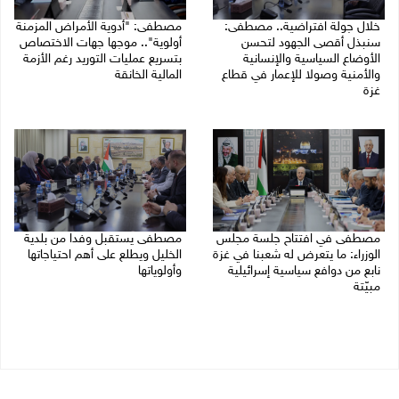
خلال جولة افتراضية.. مصطفى:
مصطفى: "أدوية الأمراض المزمنة
سنبذل أقصى الجهود لتحسن
أولوية".. موجها جهات الاختصاص
الأوضاع السياسية والإنسانية
بتسريع عمليات التوريد رغم الأزمة
والأمنية وصولا للإعمار في قطاع
المالية الخانقة
غزة
04/08/2026 03:16 م
05/08/2026 03:30 م
مصطفى في افتتاح جلسة مجلس
مصطفى يستقبل وفدا من بلدية
الوزراء: ما يتعرض له شعبنا في غزة
الخليل ويطلع على أهم احتياجاتها
نابع من دوافع سياسية إسرائيلية
وأولوياتها
مبيّتة
03/08/2026 07:07 م
04/08/2026 11:29 ص