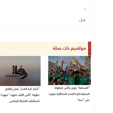
ـــ
م.ل
مواضيع ذات صلة
"الصداقة" يتوج بكأس البطولة
"اتحاد كرة القدم" يعلن إطلاق
السابعة لكرة القدم الشاطئية بفوزه
بطولة "كأس الألف شهيد" تمهيدا
على "نماء"
لاستئناف النشاط الرياضي
02/08/2026 09:20 م
01/08/2026 03:29 م