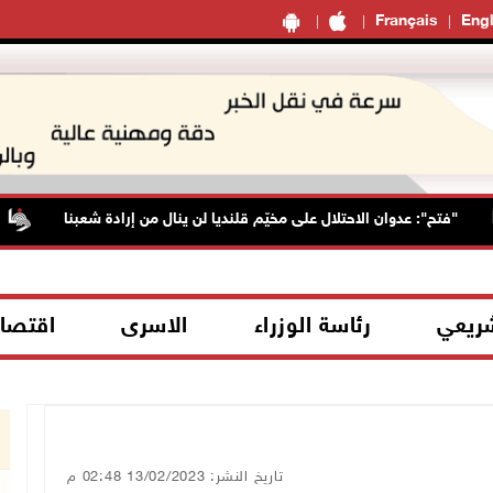
Français
Engl
"فتح": عدوان الاحتلال على مخيّم قلنديا لن ينال من إرادة شعبنا
ال
شريعي
رئاسة الوزراء
الاسرى
اقتصا
تاريخ النشر: 13/02/2023 02:48 م