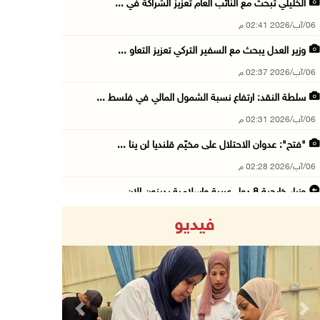
الخليلي تبحث مع النائب العام تعزيز الشراكة في ...
06/آب/2026 02:41 م
وزير العدل يبحث مع السفير التركي تعزيز التعاو ...
06/آب/2026 02:37 م
سلطة النقد: ارتفاع نسبة الشمول المالي في فلسط ...
06/آب/2026 02:31 م
"فتح": عدوان الاحتلال على مخيّم قلنديا لن ينا ...
06/آب/2026 02:28 م
وزراء خارجية 8 دول عربية وإسلامية يدينون الان ...
06/آب/2026 02:17 م
فيديو
الاحتلال يسلّم إخطارات بهدم منازل ومنشآت في ج ...
06/آب/2026 02:02 م
افتتاح سوق الباذنجان البتيري السنوي في بتير غ ...
06/آب/2026 01:50 م
Previous
Next