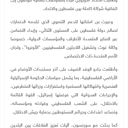
وطالبت الاتحاد الأوروبي البدء بمفاوضات رسمية للوصول إلى
اتفاقية شراكة كاملة بين فلسطين والاتحاد.
وعبرت عن امتنانها للدعم التنموي الذي تقدمه الدنمارك
لصالح دولة فلسطين على المستوى الثنائي، وإبداء التضامن
عبر المنابر المتعددة الأطراف والمؤسسات الدولية، خصوصا
وكالة غوث وتشغيل اللاجئين الفلسطينيين "الأونروا"، ولجان
الأمم المتحدة ذات الاختصاص.
وأطلعت جادو الوفد الضيف على آخر مستجدات الأوضاع في
الأراضي الفلسطينية، بما يشمل سياسات الحكومة الإسرائيلية
العنصرية وانتهاكاتها المستمرة واستفزازات وزرائها المتطرفين،
والإجراءات العدوانية التي فرضتها إسرائيل، القوة القائمة
بالاحتلال، على الشعب الفلسطيني وقيادته ومؤسساته،
وتصاعد اعتداءات وجرائم المستوطنين بحماية جيش الاحتلال.
كما بحثت مع سورنسون، آليات تعزيز العلاقات بين البلدين