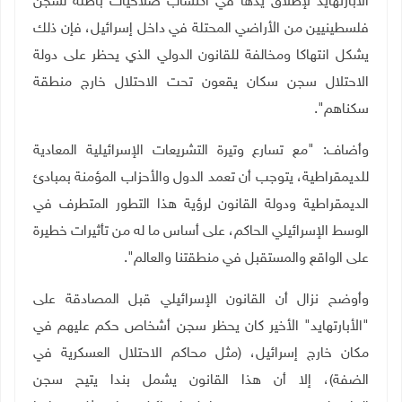
الأبارتهايد لإطلاق يدها في اكتساب صلاحيات باطلة لسجن
فلسطينيين من الأراضي المحتلة في داخل إسرائيل، فإن ذلك
يشكل انتهاكا ومخالفة للقانون الدولي الذي يحظر على دولة
الاحتلال سجن سكان يقعون تحت الاحتلال خارج منطقة
سكناهم"
.
وأضاف: "مع تسارع وتيرة التشريعات الإسرائيلية المعادية
للديمقراطية، يتوجب أن تعمد الدول والأحزاب المؤمنة بمبادئ
الديمقراطية ودولة القانون لرؤية هذا التطور المتطرف في
الوسط الإسرائيلي الحاكم، على أساس ما له من تأثيرات خطيرة
على الواقع والمستقبل في منطقتنا والعالم".
وأوضح نزال أن القانون الإسرائيلي قبل المصادقة على
"الأبارتهايد" الأخير كان يحظر سجن أشخاص حكم عليهم في
مكان خارج إسرائيل، (مثل محاكم الاحتلال العسكرية في
الضفة)، إلا أن هذا القانون يشمل بندا يتيح سجن