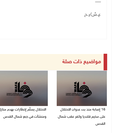
ـــــــــ
ع.ش/ر.ح
مواضيع ذات صلة
16 إصابة منذ بدء عدوان الاحتلال
الاحتلال يسلّم إخطارات بهدم مناز
على مخيم قلنديا وكفر عقب شمال
ومنشآت في جبع شمال القدس
القدس
06/08/2026 02:02 م