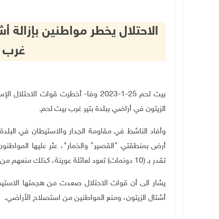
الاحتلال يخطر مواطنين بإزالة 
غرب 
بيت لحم 25-1-2023 وفا- أخطرت قوات الاح
الزيتون في أراضي ببلدة بتير غرب بيت لحم.
وأفاد الناشط في مقاومة الجدار والاستيطان في البلد
أرض بمنطقتي "القصير" والخمار"، عثر عليها المواطنون
تقدر بـ (10 دونمات) تعود لعائلة عوينة، كذلك منعهم من استصلاحها مستقبلا.
يشار الى أن قوات الاحتلال صعدت من هجمتها الاستيطان
أشتال الزيتون، ومنع المواطنين من استصلاح الأراضي.