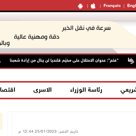
Français
Engl
"فتح": عدوان الاحتلال على مخيّم قلنديا لن ينال من إرادة شعبنا
شريعي
رئاسة الوزراء
الاسرى
اقتصا
تاريخ النشر: 25/01/2023 12:44 م