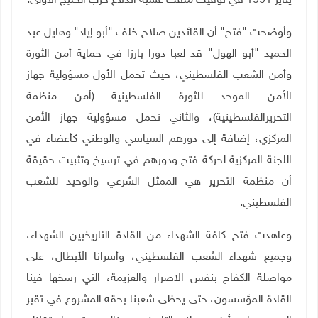
يناير 1991 في توقيت ملفت عشية اندلاع حرب الخليج الأولى
.
وأوضحت "فتح" أن القائدين صلاح خلف "أبو إياد" وهايل عبد
الحميد "أبو الهول" قد لعبا دورا بارزا في حماية أمن الثورة
وأمن الشعب الفلسطيني، حيث تحمل الأول مسؤولية جهاز
الأمن الموحد للثورة الفلسطينية (أمن منظمة
التحريرالفلسطينية)، والثاني تحمل مسؤولية جهاز الأمن
المركزي، إضافة إلى دورهم السياسي والوطني كأعضاء في
اللجنة المركزية لحركة فتح ودورهم في ترسيخ وتثبيت حقيقة
أن منظمة التحرير هي الممثل الشرعي والوحيد للشعب
الفلسطيني
.
وعاهدت فتح كافة الشهداء من القادة التاريخيين الشهداء،
وجميع شهداء الشعب الفلسطيني، وأسرانا الأبطال، على
مواصلة الكفاح بنفس الاصرار والعزيمة، التي رسخها فينا
القادة المؤسسون، حتى يحظى شعبنا بحقه المشروع في تقير