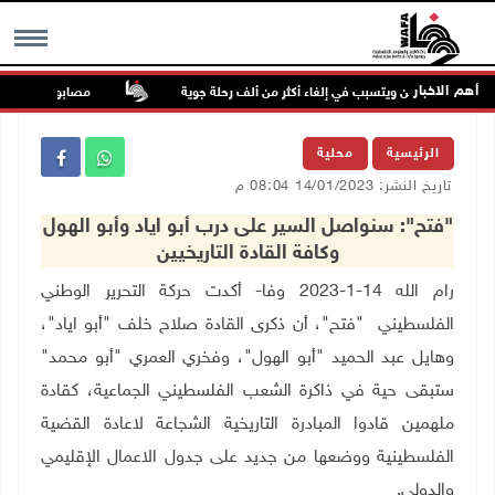
أهم الاخبار
 شرق الصين ويتسبب في إلغاء أكثر من ألف رحلة جوية
مصابون بنيران الاحتل
MENU
الرئيسية
محلية
تاريخ النشر: 14/01/2023 08:04 م
"فتح": سنواصل السير على درب أبو اياد وأبو الهول
وكافة القادة التاريخيين
رام الله 14-1-2023 وفا- أكدت حركة التحرير الوطني
الفلسطيني "فتح"، أن ذكرى القادة صلاح خلف "أبو اياد"،
وهايل عبد الحميد "أبو الهول"، وفخري العمري "أبو محمد"
ستبقى حية في ذاكرة الشعب الفلسطيني الجماعية، كقادة
ملهمين قادوا المبادرة التاريخية الشجاعة لاعادة القضية
الفلسطينية ووضعها من جديد على جدول الاعمال الإقليمي
والدولي
.