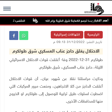
أهم الاخبار
يهاجمون مجددا تجمع الكعابنة شرق الطيبة برام الله
الطقس: أجواء صافية صيف
MENU
الرئيسية
انتهاكات إسرائيلية
تاريخ النشر: 31/12/2022 09:13 م
الاحتلال يغلق حاجز عناب العسكري شرق طولكرم
طولكرم 31-12-2022 وفا- أغلقت قوات الاحتلال الاسرائيلي
الليلة، حاجز عناب العسكري، شرق طولكرم
.
وذكرت مراسلتنا نقلا عن شهود عيان، أن قوات الاحتلال
أغلقت الحاجز من كلا الاتجاهين، ومنعت مرور المركبات التي
اضطرت لسلوك طرق ترابية للوصول إلى طولكرم او الخروج
منها للمحافظات الأخرى
.