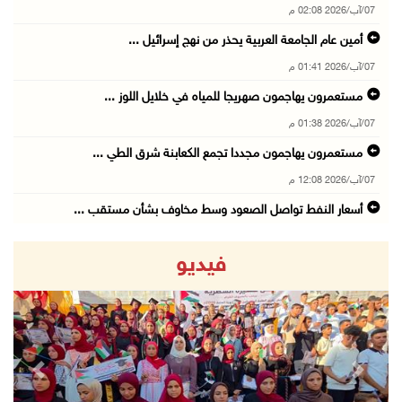
07/آب/2026 02:08 م
أمين عام الجامعة العربية يحذر من نهج إسرائيل ...
07/آب/2026 01:41 م
مستعمرون يهاجمون صهريجا للمياه في خلايل اللوز ...
07/آب/2026 01:38 م
مستعمرون يهاجمون مجددا تجمع الكعابنة شرق الطي ...
07/آب/2026 12:08 م
أسعار النفط تواصل الصعود وسط مخاوف بشأن مستقب ...
07/آب/2026 10:25 ص
فيديو
الذهب يتجه لأفضل أداء أسبوعي منذ كانون الثاني
07/آب/2026 10:12 ص
قوات الاحتلال تنصب حاجزا عسكريا شرق بيت لحم
07/آب/2026 09:06 ص
revious
Next
مستعمرون بحماية قوات الاحتلال يقتحمون برك سلي ...