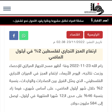
أهم الاخبار
وله
سلطة المياه تطلق مشروعا وطنيا يقود التحول نحو تشغيل مرافق المياه ب
MENU
الرئيسية
اقتصاد
تاريخ النشر: 23/11/2022 02:38 م
ارتفاع العجز التجاري لفلسطين 2% في أيلول
الماضي
رام الله 23-11-2022 وفا- أظهر مسح للجهاز المركزي للإحصاء
وزعت نتائجه، اليوم الأربعاء، ارتفاع العجز في الميزان التجاري
الفلسطيني، الذي يمثل الفرق بين الصادرات والواردات، بنسبة
2% خلال شهر أيلول الماضي، على أساس شهري، فيما زاد
بنسبة 46% على مدى الـ12 شهرا المنتهية في أيلول، ليصل
إلى 584 مليون دولار
.