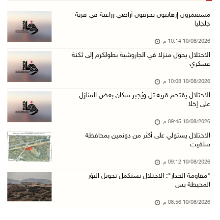
مرضى يعودون لغزة بعد رحلة علاج بالضفة
مستعمرون إرهابيون يحرقون أراضي زراعية في قرية
جلجليا
10/آب/2026 07:22 م
10/08/2026 10:14 م
مستعمرون إرهابيون يجرفون أراضي في سالم شرق نا ...
الاحتلال يحول منزلا في الجاروشية بطولكرم إلى ثكنة
10/آب/2026 07:13 م
عسكري
قصة أطفال جديدة بالدنمركية لخالد جمعة
10/08/2026 10:03 م
10/آب/2026 07:09 م
الاحتلال يقتحم قرية تل ويُجبر سكان بعض المنازل
على إخلا
حمزة يبصر النور بعد استشهاد والدته
10/آب/2026 06:48 م
10/08/2026 09:45 م
الاحتلال يستولي على أكثر من دونمين بمحافظة
مستعمرون إرهابيون يعتدون على مواطنين وممتلكات ...
سلفيت
10/آب/2026 06:42 م
10/08/2026 09:12 م
مستعمرون إرهابيون يقتحمون منزلا على أطراف الح ...
"مقاومة الجدار": الاحتلال يستكمل تحويل البؤر
10/آب/2026 06:32 م
المحيطة بس
مدير عام الدفاع المدني يبحث مع سفير قبرص الاس ...
10/08/2026 08:56 م
10/آب/2026 06:11 م