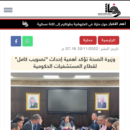
أهم الاخبار
الاحتلال يحول منزلا في الجاروشية بطولكرم إلى ثكنة عسكرية
مستعمرون إرها
MENU
الرئيسية
محلية
تاريخ النشر: 20/11/2022 07:18 م
وزيرة الصحة تؤكد أهمية إحداث "تصويب كامل"
لقطاع المستشفيات الحكومية