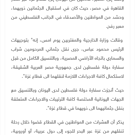
القاهرة في مصر، حيث كان في استقبال الجثمانين ذويهما،
وحشد من المواطنين والأصدقاء في الجانب الفلسطيني من
معبر رفح.
وقالت وزارة الخارجية والمغتربين يوم امس، إنه" بتوجيهات
الرئيس محمود عباس، جرى نقل جثماني المرحومين شراب
والسماري باتجاه الأراضي المصرية، وبالتنسيق الكامل من قبل
سفارة دولة فلسطين لدى جمهورية مصر العربية الشقيقة،
لاستكمال كافة الاجراءات اللازمة لنقلهما الى قطاع غزة".
حيث أنجزت سفارة دولة فلسطين لدى اليونان وبالتنسيق مع
الجهات اليونانية المختصة كافة الترتيبات والاجراءات المتعلقة
بنقل جثمانيهما الى ذويهما في قطاع غزة".
يذكر أن العشرات من المواطنين في القطاع قضوا خلال رحلة
تنقلهم من غزة عبر البحر للجوء إلى دول عربية، أو أوروبية،