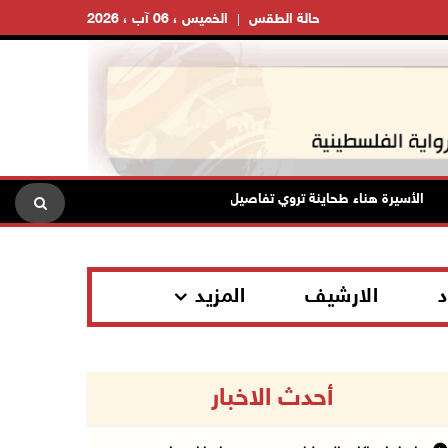
حالة الطقس
الخميس ، 06 آب ، 2026
الأسيرة هناء طحاينة تروي تفاصيل اعتقالها: حُرمت من وداع أطفالها وتعرضت لل
د
الارشيف
المزيد
أحدث الاخبار