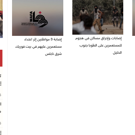
إصابات وإحراق مساكن في هجوم
إصابة 3 مواطنين إثر اعتداء
للمستعمرين على الطوبا جنوب
مستعمرين عليهم في بيت فوريك
الخليل
شرق نابلس
05/08/2026 10:59 م
05/08/2026 10:53 م
ت
إ
26
ا
م
26
إ