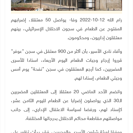
رام الله 12-10-2022 وفا- يواصل 50 معتقلا، إضرابهم
المفتوح عن الطعام في سجون الاحتلال الإسرائيلي، بينهم
معتقلون إداريون، ومحكومون.
وأفاد نادي الأسير، بأن أكثر من 900 معتقل في سجن "عوفر"
قرروا إرجاع وجبات الطعام اليوم الأربعاء، اسنادا للأسرى
المضربين، كما أرجع المعتقلون في سجن "نفحة" يوم أمس
وجبتي الطعام، إسنادا لهم.
وانضم الأحد الماضي 20 معتقلا إلى المعتقلين المضربين
الـ30 الذي يواصلون إضرابا عن الطعام لليوم الثامن عشر،
كإسناد لهم، ورفضا لسياسة الاعتقال الإداري، إلى جانب
مواصلتهم مقاطعة محاكم الاحتلال بدرجاتها المختلفة.
ووفقا لهيئة شؤون الأسرى والمحررين، فقد بدأت تظهر على