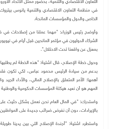
التعاون الاقتصادي والتنمية، بحضور ممثل الاتحاد الأو
في منظمة التعاون الاقتصادي والتنمية يانوس بيتروك
الخاص والدول والمؤسسات المانحة
.
وأوضح رئيس الوزراء: "مهما عملنا من إصلاحات في فلس
الشركاء الدوليون في مؤتمر المانحين قبل أيام في نيويو
بمعزل عن واقعنا تحت الاحتلال".
وحول خطة الإصلاح، قال اشتية: "هذه الخطة لم يطلبها 
بدعم من سيادة الرئيس محمود عباس، لكي تكون فلس
أهمها: الأمر المتعلق بالإصلاح المالي، والأداء الجيد وال
المهم هو أن نعيد هيكلة المؤسسات الحكومية والوطنية و
واستدرك: "في المال العام نحن نعمل بشكل حثيث على ت
بالإيرادات، دون أن نفرض ضرائب جديدة على المواطنين"
واستطرد اشتية: "أجندة الإصلاح التي بين يدينا طويل