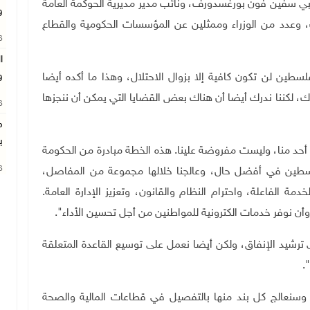
روبي سفين فون بورغسدورف، ونائب مدير مديرية الحوكمة العامة
و
، وعدد من الوزراء وممثلين عن المؤسسات الحكومية والقطاع
26
ا
و
طين لن تكون كافية إلا بزوال الاحتلال، وهذا ما أكده أيضا
رك، لكننا ندرك أيضا أن هناك بعض القضايا التي يمكن أن ننجزها
26
م
ب
أحد منا، وليست مفروضة علينا. هذه الخطة مبادرة من الحكومة
26
طين في أفضل حال، وعالجنا خلالها مجموعة من المفاصل،
خدمة الفاعلة، واحترام النظام والقانون، وتعزيز الإدارة العامة.
أن نوفر خدمات الكترونية للمواطنين من أجل تحسين الأداء".
رشيد الإنفاق، ولكن أيضا نعمل على توسيع القاعدة المتعلقة
.
ة وسنعالج كل بند منها بالتفصيل في قطاعات المالية والصحة