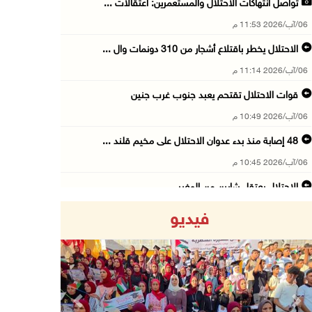
تواصل انتهاكات الاحتلال والمستعمرين: اعتقالات ...
06/آب/2026 11:53 م
الاحتلال يخطر باقتلاع أشجار من 310 دونمات وال ...
06/آب/2026 11:14 م
قوات الاحتلال تقتحم يعبد جنوب غرب جنين
06/آب/2026 10:49 م
48 إصابة منذ بدء عدوان الاحتلال على مخيم قلند ...
06/آب/2026 10:45 م
الاحتلال يعتقل شابين من المغير
06/آب/2026 10:27 م
فيديو
وزير الداخلية يبحث مع مكافحة المخدرات الدولي ...
06/آب/2026 10:01 م
رئيس بلدية الخليل يطلع وفدا أميركيا على تطورا ...
06/آب/2026 09:59 م
Previous
Next