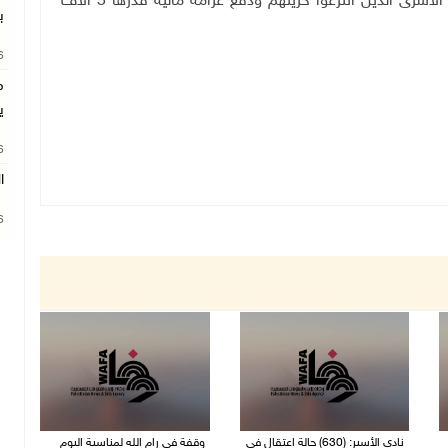
حكما بالسجن 5 سنوات إضافية للأسير محمود ورفاقه الأسرى الذين انتزعوا حريتهم ودفع غرامة مالية قدرها 5 آلاف
ب
26
م
ي
26
ا
26
نادي الأسير: (630) حالة اعتقال في
وقفة في رام الله لمناسبة اليوم