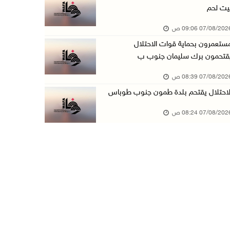
يت لحم
الاحتلال يعتقل شابين من المغير
07/08/20 09:06 ص
06/آب/2026 10:27 م
ستعمرون بحماية قوات الاحتلال
وزير الداخلية يبحث مع مكافحة المخدرات الدولي ...
قتحمون برك سليمان جنوب ب
06/آب/2026 10:01 م
07/08/20 08:39 ص
رئيس بلدية الخليل يطلع وفدا أميركيا على تطورا ...
لاحتلال يقتحم بلدة طمون جنوب طوباس
06/آب/2026 09:59 م
07/08/20 08:24 ص
06/آب/2026 09:17 م
إصابة مسن بجروح ورضوض إثر اعتداء جيش الاحتلال ...
06/آب/2026 09:13 م
ورشة توصي بخطة عاجلة لاستعادة التعليم الوجاهي ...
06/آب/2026 09:08 م
الرئيس يستقبل مجلس بلدية رام الله ويشدد على د ...