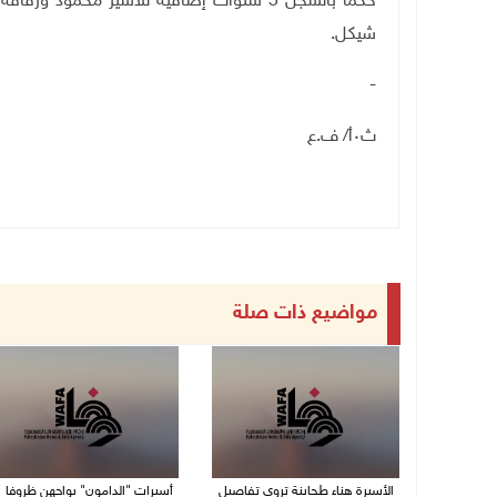
شيكل
.
-
ث٠أ/ ف.ع
مواضيع ذات صلة
الأسيرة هناء طحاينة تروي تفاصيل
أسيرات "الدامون" يواجهن ظروفا