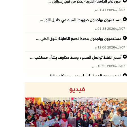
أمين عام الجامعة العربية يحذر من نهج إسرائيل ...
07/آب/2026 01:41 م
مستعمرون يهاجمون صهريجا للمياه في خلايل اللوز ...
07/آب/2026 01:38 م
مستعمرون يهاجمون مجددا تجمع الكعابنة شرق الطي ...
07/آب/2026 12:08 م
أسعار النفط تواصل الصعود وسط مخاوف بشأن مستقب ...
07/آب/2026 10:25 ص
الذهب يتجه لأفضل أداء أسبوعي منذ كانون الثاني
07/آب/2026 10:12 ص
فيديو
قوات الاحتلال تنصب حاجزا عسكريا شرق بيت لحم
07/آب/2026 09:06 ص
مستعمرون بحماية قوات الاحتلال يقتحمون برك سلي ...
07/آب/2026 08:39 ص
Previous
Next