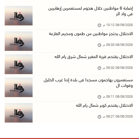
الجامعة العربية الأمريكية تختتم فعاليات تخريج ...
إصابة 6 مواطنين خلال هجوم لمستعمرين إرهابيين
في واد الر
08/آب/2026 06:20 م
08/08/2026 10:12 م
إصابات بالاختناق خلال اقتحام الاحتلال قرية ال ...
الاحتلال يحتجز مواطنين من طمون ومخيم الفارعة
08/آب/2026 05:52 م
08/08/2026 09:33 م
الحايك: نقود جهودا وطنية لحماية المواقع الأثر ...
08/آب/2026 04:50 م
الاحتلال يقتحم قرية المغير شمال شرق رام الله
أطفال مبتورو الأطراف يتحدّون الألم بكرة القدم ...
08/08/2026 09:32 م
08/آب/2026 04:42 م
مستعمرون يهاجمون مسجدا في بلدة إذنا غرب الخليل
وقوات ال
جلسة لمجلس الأمن بشأن الضفة الغربية الثلاثاء ...
08/آب/2026 04:03 م
08/08/2026 09:11 م
الاحتلال يقتحم كوبر شمال رام الله
50 طفلا وطفلة من القدس يستعدون للمغادرة إلى ا ...
08/آب/2026 03:51 م
08/08/2026 08:27 م
مستعمر إرهابي يُطلق مواشيه في أراضي الطيبة شر ...
08/آب/2026 02:37 م