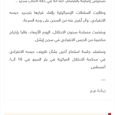
تشخيص إصابته بالفصام، كما أنّه في حالة اكتئاب شديد".
وطالبت السلطات الإسرائيلية بإلغاء قرارها بتجديد حبسه
الانفرادي، وأن تُفرج عنه من السجن على وجه السرعة.
ورفضت مصلحة سجون الاحتلال، اليوم الأربعاء، طلبا بإخراج
مناصرة من الحبس الانفرادي في سجن إيشل.
وستعقد جلسة استماع أخرى بشأن ظروف حبسه الانفرادي
في محكمة الاحتلال المركزية في بئر السبع في 16 آب/
أغسطس.
ــــــــ
ن.ك/ م.ع