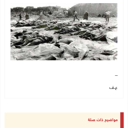
ــــ
ع.ف
مواضيع ذات صلة