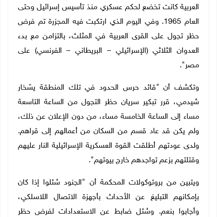
العربية كانت تخضع لحكم عسكري منذ تأسيس إسرائيل وحتى
العام 1965. وفي اليوم الذي ارتكبت فيه المجزرة تم فرض
حظر تجول على القرى العربية في المثلث، بالتزامن مع بدء
العدوان الثلاثي (الإسرائيلي – البريطاني – الفرنسي) على
مصر".
وتكشف أن "قائد حرس الحدود في تلك المنطقة يسّخار
شيدمي، قرر تبكير سريان حظر التجول من الساعة التاسعة
مساء إلى الساعة الخامسة مساء، من دون الإعلان عن ذلك،
ولم يكن قد عاد قسم من السكان من أعمالهم إلى قراهم.
ولدى عودتهم أطلقت القوة العسكرية الإسرائيلية النار عليهم
وقتلتهم بزعم تواجدهم خارج بيوتهم".
ويتبين من بروتوكولات المحكمة أن "الجنود سُئلوا إذا كان
بإمكانهم التبليغ عن الأحداث بأجهزة الاتصال اللاسلكي،
وأجابوا بنعم
.
وسُئل ضابط عن الاستعدادات لفرض حظر