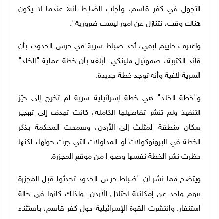
التجول في كفر قاسم، وأجاب الضابط أنه: عندما لا يكون
هناك وقت، نتنازل عن أمور ليست ضرورية".
واعترف حاييم ليفي، أحد ضباط سرية في حرس الحدود، بأن
قائد الكتيبة، صموئيل ملينكي، أبلغه بأن خطة عملية "الخلد"
السرية لاغية وأنه توجد خطة جديدة
.
و"خطة الخلد" هي خطة إسرائيلية سرية لم تخرج إلى حيّز
التنفيذ ولم تنشر تفاصيلها الكاملة، كانت تهدف إلى تهجير
سكان منطقة المثلث إلى الأردن، وسمحت المحكمة بذكر
الخطة في البروتوكولات أو المداولات التي جرت حولها، لكنها
حظرت نشر الخطة نفسها وصورا من موقع المجزرة.
ويتضح مما نشر أن "ضباط حرس الحدود تحدثوا قبل المجزرة
بيوم واحد عن إمكانية احتلال الأردن، ولذلك كانوا في حالة
استنفار. وانتشرت القوة الإسرائيلية حول كفر قاسم، باستثناء