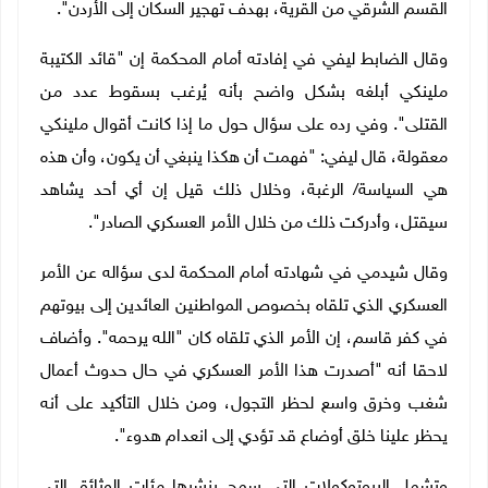
القسم الشرقي من القرية، بهدف تهجير السكان إلى الأردن".
وقال الضابط ليفي في إفادته أمام المحكمة إن "قائد الكتيبة
ملينكي أبلغه بشكل واضح بأنه يُرغب بسقوط عدد من
القتلى". وفي رده على سؤال حول ما إذا كانت أقوال ملينكي
معقولة، قال ليفي: "فهمت أن هكذا ينبغي أن يكون، وأن هذه
هي السياسة
/
الرغبة، وخلال ذلك قيل إن أي أحد يشاهد
سيقتل، وأدركت ذلك من خلال الأمر العسكري الصادر".
وقال شيدمي في شهادته أمام المحكمة لدى سؤاله عن الأمر
العسكري الذي تلقاه بخصوص المواطنين العائدين إلى بيوتهم
في كفر قاسم، إن الأمر الذي تلقاه كان "الله يرحمه". وأضاف
لاحقا أنه "أصدرت هذا الأمر العسكري في حال حدوث أعمال
شغب وخرق واسع لحظر التجول، ومن خلال التأكيد على أنه
يحظر علينا خلق أوضاع قد تؤدي إلى انعدام هدوء".
وتشمل البروتوكولات التي سمح بنشرها مئات الوثائق التي