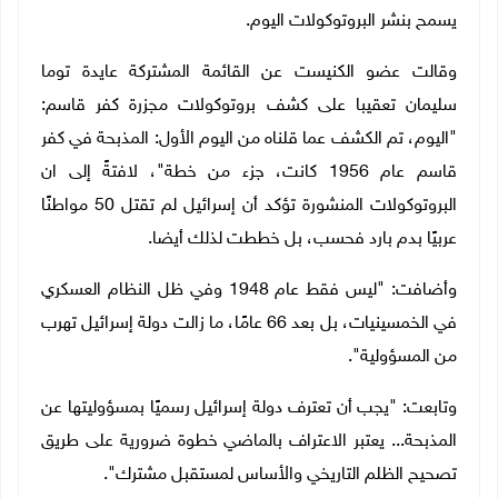
يسمح بنشر البروتوكولات اليوم.
وقالت عضو الكنيست عن القائمة المشتركة عايدة توما
سليمان تعقيبا على كشف بروتوكولات مجزرة كفر قاسم:
"اليوم، تم الكشف عما قلناه من اليوم الأول: المذبحة في كفر
قاسم عام 1956 كانت، جزء من خطة"، لافتةً إلى ان
البروتوكولات المنشورة تؤكد أن إسرائيل لم تقتل 50 مواطنًا
عربيًا بدم بارد فحسب، بل خططت لذلك أيضا.
وأضافت: "ليس فقط عام 1948 وفي ظل النظام العسكري
في الخمسينيات، بل بعد 66 عامًا، ما زالت دولة إسرائيل تهرب
من المسؤولية".
وتابعت: "يجب أن تعترف دولة إسرائيل رسميًا بمسؤوليتها عن
المذبحة... يعتبر الاعتراف بالماضي خطوة ضرورية على طريق
تصحيح الظلم التاريخي والأساس لمستقبل مشترك".