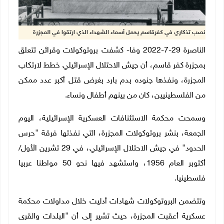
نصب تذكاري في كفرقاسم يحمل أسماء الشهداء الذي ارتقوا في المجزرة
الناصرة 29-7-2022 وفا- كشفت بروتوكولات وقرائن تتعلق
بمجزرة كفر قاسم، أن جيش الاحتلال الإسرائيلي خطط لارتكاب
المجزرة، ونفذها جنوده بدم بارد بغرض قتل أكبر عدد ممكن
من الفلسطينيين، كان من بينهم أطفال ونساء.
وسمحت محكمة الاستئنافات العسكرية الإسرائيلية، اليوم
الجمعة، بنشر بروتوكولات المجزرة، التي نفذتها فرقة "حرس
الحدود" في جيش الاحتلال الإسرائيلي، في 29 تشرين الأول/
أكتوبر العام 1956، واستشهد فيها نحو 50 مواطنا عربيا
فلسطينيا.
وتتضمن البروتوكولات شهادات أدليت خلال مداولات محكمة
عسكرية أعقبت المجزرة، حيث تشير إلى أن "البلدات والقرى