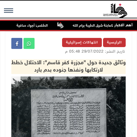
أهم الاخبار
تجمع الكعابنة شرق الطيبة برام الله
الطقس: أجواء صافية صيفية والحرارة ح
MENU
الرئيسية
انتهاكات إسرائيلية
تاريخ النشر: 29/07/2022 05:48 م
وثائق جديدة حول "مجزرة كفر قاسم": الاحتلال خطط
لارتكابها ونفذها جنوده بدم بارد