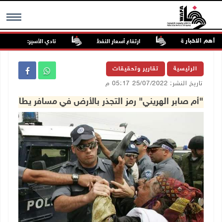
أهم الاخبار
الفلسطينية
ارتفاع أسعار النفط
نادي الأسير: تجديد أمرَ منع 
MENU
الرئيسية
تقارير وتحقيقات
تاريخ النشر: 25/07/2022 05:17 م
"أم صابر الهريني" رمز التجذر بالأرض في مسافر يطا