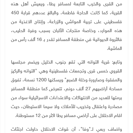
من القرى والخرب التابعة لمسافر يطا، ويعيش أهل هذه
القرية، كما كانت الحاجة فاطمة، والبالغ عددهم قرابة 450
فلسطيني على تربية المواشي والزراعة، وإنتاج الاغذية من
هذه الموارد، وخاصة منتجات الألبان بسبب وفرة الحليب،
فالثروة الحيوانية في منطقة المسافر تقدر بـ 16 ألف رأس من
الماشية.
وتابع: قرية التوانه التي تقع جنوب الخليل ويضم مجلسها
القروي خمس قرى وتجمعات فلسطينية وهي "التوانه والركيز
والمفقرة وصارورة وخلة الضبع" ويسكنها 1200 نسمة، تفوق
مساحة أراضيهم 27 ألف دونم، تتعرض كما منطقة المسافر
برمتها للعديد من الانتهاكات والاعتداءات الاسرائيلية سواء من
مصادرة واعتقال وتخريب للأملاك ولا سيما الاستيطان، حيث
اقام الاحتلال على أراضي مسافر يطا اكثر من 12 مستوطنة
.
واضاف ربعي لــ"وفا"، أن قوات الاحتلال حاولت اجتثاث