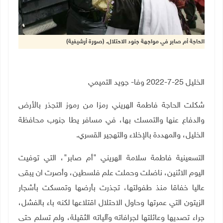
الحاجة أم صابر في مواجهة جنود الاحتلال. (صورة أرشيفية)
الخليل 25-7-2022 وفا- جويد التميمي
شكلت الحاجة فاطمة الهريني رمزا من رموز التجذر بالأرض
والدفاع عنها والتمسك بها، في مسافر يطا جنوب محافظة
الخليل، والمهددة بالإخلاء والتهجير القسري.
التسعينية فاطمة سلامة الهريني "أم صابر"، التي توفيت
اليوم الاثنين، ناضلت وحملت علم فلسطين، وأصرت ان يبقى
عاليا خفاقا منذ طفولتها، تجذرت بأرضها وتمسكت بأشجار
الزيتون التي عمرتها وحاول الاحتلال اقتلاعها لكنه باء بالفشل،
جراء تصديها وعائلتها لجرافاته وآلياته الثقيلة، ولم تسلم حتى