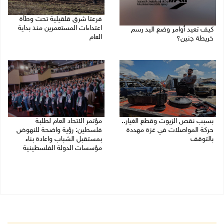
فرعتا شرق قلقيلية تحت وطأة
اعتداءات المستعمرين منذ بداية
كيف تعيد أوامر وضع اليد رسم
العام
خريطة جنين؟
03/08/2026 09:16 ص
03/08/2026 02:38 م
بسبب نقص الزيوت وقطع الغيار..
مؤتمر الاتحاد العام لطلبة
حركة المواصلات في غزة مهددة
فلسطين: رؤية واضحة للنهوض
بالتوقف
بمستقبل الشباب واعادة بناء
مؤسسات الدولة الفلسطينية
01/08/2026 12:39 م
30/07/2026 02:26 م