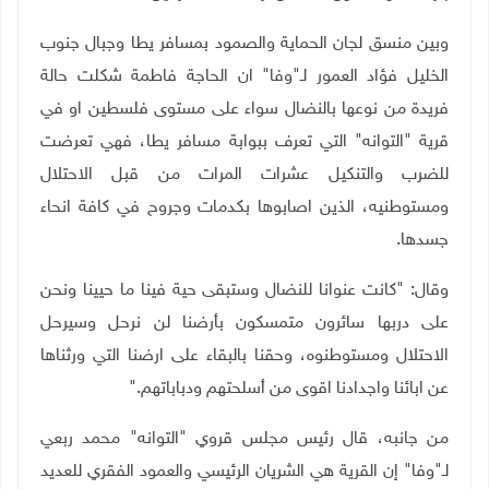
وبين منسق لجان الحماية والصمود بمسافر يطا وجبال جنوب
الخليل فؤاد العمور لـ"وفا" ان الحاجة فاطمة شكلت حالة
فريدة من نوعها بالنضال سواء على مستوى فلسطين او في
قرية "التوانه" التي تعرف ببوابة مسافر يطا، فهي تعرضت
للضرب والتنكيل عشرات المرات من قبل الاحتلال
ومستوطنيه، الذين اصابوها بكدمات وجروح في كافة انحاء
جسدها.
وقال: "كانت عنوانا للنضال وستبقى حية فينا ما حيينا ونحن
على دربها سائرون متمسكون بأرضنا لن نرحل وسيرحل
الاحتلال ومستوطنوه، وحقنا بالبقاء على ارضنا التي ورثناها
عن ابائنا واجدادنا اقوى من أسلحتهم ودباباتهم
".
من جانبه، قال رئيس مجلس قروي "التوانه" محمد ربعي
لـ"وفا" إن القرية هي الشريان الرئيسي والعمود الفقري للعديد