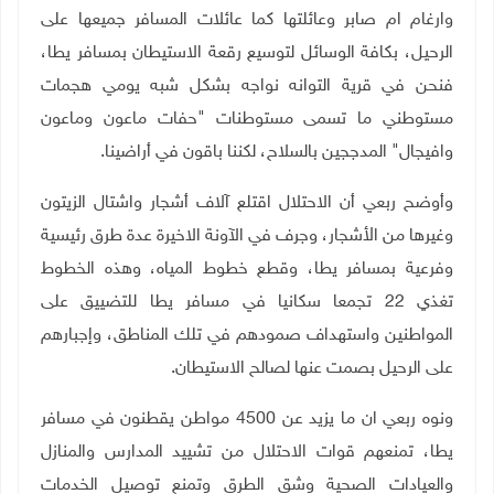
وارغام ام صابر وعائلتها كما عائلات المسافر جميعها على
الرحيل، بكافة الوسائل لتوسيع رقعة الاستيطان بمسافر يطا،
فنحن في قرية التوانه نواجه بشكل شبه يومي هجمات
مستوطني ما تسمى مستوطنات "حفات ماعون وماعون
وافيجال" المدججين بالسلاح، لكننا باقون في أراضينا
.
وأوضح ربعي أن الاحتلال اقتلع آلاف أشجار واشتال الزيتون
وغيرها من الأشجار، وجرف في الآونة الاخيرة عدة طرق رئيسية
وفرعية بمسافر يطا، وقطع خطوط المياه، وهذه الخطوط
تغذي 22 تجمعا سكانيا في مسافر يطا للتضييق على
المواطنين واستهداف صمودهم في تلك المناطق، وإجبارهم
على الرحيل بصمت عنها لصالح الاستيطان
.
ونوه ربعي ان ما يزيد عن 4500 مواطن يقطنون في مسافر
يطا، تمنعهم قوات الاحتلال من تشييد المدارس والمنازل
والعيادات الصحية وشق الطرق وتمنع توصيل الخدمات