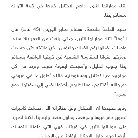
اثناء مواراتها الثرى، داهم الاحتلال قبرها في قرية التوانه
بمسافر يطا
.
حفيد الحاجة فاطمة، هشام صابر الهريني (45 عاما) قال
لـ"وفا" اثناء مواراتها الثرى، جدتي بلغت من العمر 95 سنة،
واصلت نضالها رغم الضنك والبؤس الذي عاشته حتى جسدت
برمزيتها عنوانا للمقاومة الشعبية في قريتها الواقعة بمسافر
يطا جنوب الخليل، وأصبحت ايقونة تعزف وتردد في كل
مواجهة مع الاحتلال ومستوطنيه قائلة "طول ما في عروقي
دم والله لأقاتلهم، وما اخليهم يأخذوا ارضي إلي سقيتها بدمع
عيني
".
وتابع حفيدها أن "الاحتلال وثق بطائراته التي تحملت كاميرات
تصوير حفر قبرها وموقعه، وحاول منعنا وارهابنا، لكننا اصررنا
على مواراتها الثرى في قريتنا، فهي التي علمتنا التمسك
بأرضنا مهما حاول الاحتلال ارغامنا على الرحيل".