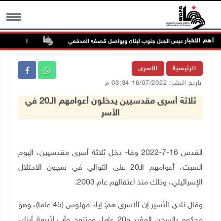
أهم الاخبار
يتوغل في بلدة ميس الجبل جنوب لبنان ويواصل قصفه المدفعي
الفيضانات في ولا
MENU
الرئيسية
الأسرى
تاريخ النشر: 16/07/2022 03:34 م
ثلاثة أسرى مقدسيين يدخلون أعوامهم الـ20 في
الأسر
القدس 16-7-2022 وفا- دخل ثلاثة أسرى مقدسيين، اليوم
السبت، أعوامهم الـ20 على التوالي في سجون الاحتلال
الإسرائيلي، وذلك منذ اعتقالهم عام 2003.
وقال نادي الأسير إن الأسرى هم: إياد مهلوس (45 عاما)، وهو
محكوم بالسجن المؤبد و20 عاما، ومتزوج وأب لأربعة أبناء،