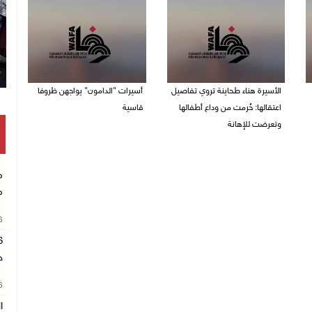
الأسيرة هناء طحاينة تروي تفاصيل
أسيرات "الدامون" يواجهن ظروفا
اعتقالها: حُرمت من وداع أطفالها
قاسية
وتعرضت للإهانة
05/08/2026 11:47 ص
05/08/2026 12:39 م
م
م
26
ح
26
ا