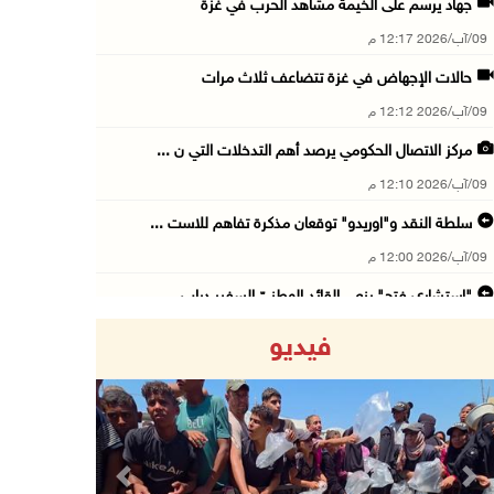
جهاد يرسم على الخيمة مشاهد الحرب في غزة
09/آب/2026 12:17 م
حالات الإجهاض في غزة تتضاعف ثلاث مرات
09/آب/2026 12:12 م
مركز الاتصال الحكومي يرصد أهم التدخلات التي ن ...
09/آب/2026 12:10 م
سلطة النقد و"اوريدو" توقعان مذكرة تفاهم للاست ...
09/آب/2026 12:00 م
"استشاري فتح" ينعى القائد الوطنيّ السفير دياب ...
09/آب/2026 11:53 ص
فيديو
مستعمرون يتلفون مزروعات بعد رعي مواشيهم في أر ...
09/آب/2026 11:47 ص
73,386 شهيدا و174,250 مصابا منذ بدء حرب الإبا ...
09/آب/2026 11:35 ص
Previous
Next