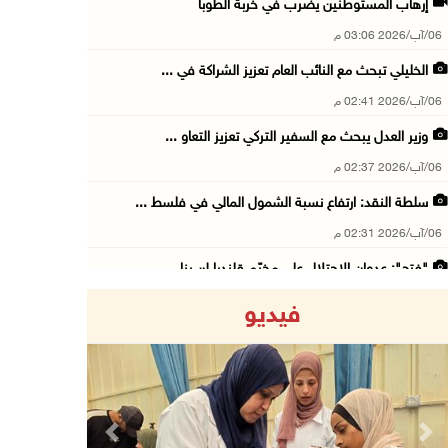
إرهاب المستوطنين يضرب في خربة الطوبا
06/آب/2026 03:06 م
الخليلي تبحث مع النائب العام تعزيز الشراكة في ...
06/آب/2026 02:41 م
وزير العدل يبحث مع السفير التركي تعزيز التعاو ...
06/آب/2026 02:37 م
سلطة النقد: ارتفاع نسبة الشمول المالي في فلسط ...
06/آب/2026 02:31 م
"فتح": عدوان الاحتلال على مخيّم قلنديا لن ينا ...
06/آب/2026 02:28 م
فيديو
وزراء خارجية 8 دول عربية وإسلامية يدينون الان ...
06/آب/2026 02:17 م
الاحتلال يسلّم إخطارات بهدم منازل ومنشآت في ج ...
06/آب/2026 02:02 م
Previous
Next