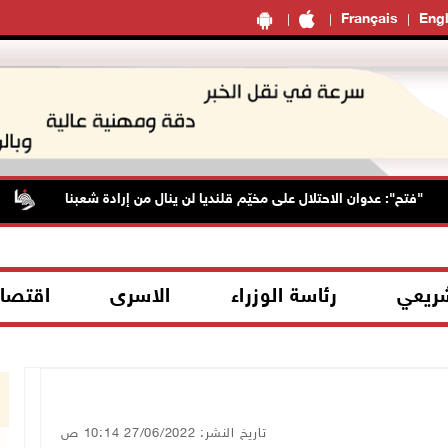
Français
Engl
تح": عدوان الاحتلال على مخيّم قلنديا لن ينال من إرادة شعبنا
الط
شريعي
رئاسة الوزراء
الاسرى
اقتصا
تاريخ النشر: 27/06/2022 10:14 ص