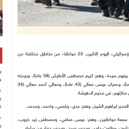
وقفة بغزة للمطالبة بتمكين الطلبة من السفر
اعتقلت قوات الاحتلال الإسرائيلي، اليوم الاثنين، 23 مواطنا، من مناطق مختلفة من
ا
ففي بيت لحم، اعتقلت قوات الاحتلال ستة مواطنين، بينهم سيدة، وهم: كريم مصطفى الأطرش (58 عاما)، وزوجته
و
عايدة محمد الأطرش (55 عاما)، ونجلهما محمد (29 عاما)، وعمران عيسى معالي (43 عاما)، ومعالي أحمد معالي (34
26
منازلهم،
في مخيم الدهيشة
.
ر المحرر ابراهيم الشيخ، وهم: عدي، وقصي، واحمد، ومحمد.
ق
26
تلال سبعة مواطنين، وهم: عيسى صافي، ومصطفى زيد خروب،
لزون، وطلعت حامد، ومحمد صبح، ومحمد حماد من سلواد.