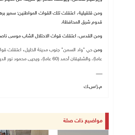
ومن قلقيلية، اعتقلت تلك القوات المواطنين: سمير بره
قدوم شرق المحافظة.
ومن القدس،
اعتقلت
قوات الاحتلال الشاب موسى ناصر
ومن
حي "واد السمن" جنوب مدينة الخليل
،
اعتقلت قوات الاحتل
عاما)، والشقيقان أحمد (60 عاما)، ويحيى محمود نور الدين ابو تركي (38 عاما).
ــــــــــ
م.ز/س.ك
مواضيع ذات صلة