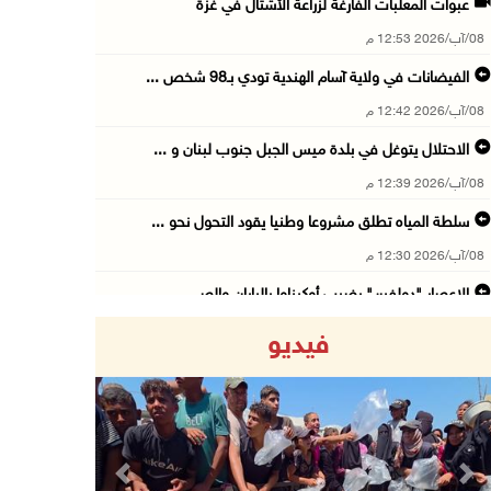
عبوات المعلبات الفارغة لزراعة الأشتال في غزة
08/آب/2026 12:53 م
الفيضانات في ولاية آسام الهندية تودي بـ98 شخص ...
08/آب/2026 12:42 م
الاحتلال يتوغل في بلدة ميس الجبل جنوب لبنان و ...
08/آب/2026 12:39 م
سلطة المياه تطلق مشروعا وطنيا يقود التحول نحو ...
08/آب/2026 12:30 م
الإعصار "دولفين" يضرب أوكيناوا باليابان والصي ...
08/آب/2026 12:08 م
فيديو
42 الف مسافر تنقلوا عبر معبر الكرامة الأسبوع ...
08/آب/2026 11:44 ص
الاحتلال يواصل تجريف أراضٍ في سنجل شمال رام ...
08/آب/2026 11:35 ص
Previous
Next