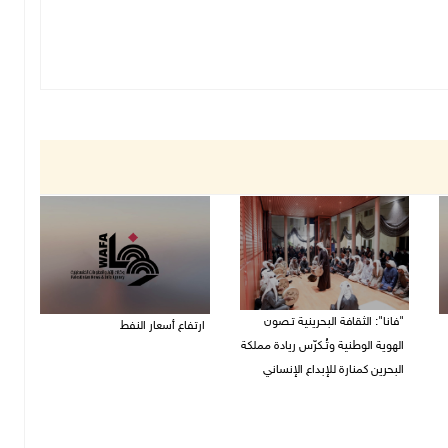
"فانا": الثقافة البحرينية تـصون
ارتفاع أسعار النفط
الهوية الوطنية وتُـكرّس ريادة مملكة
08/08/2026 08:23 ص
البحرين كمنارة للإبداع الإنساني
08/08/2026 11:04 ص