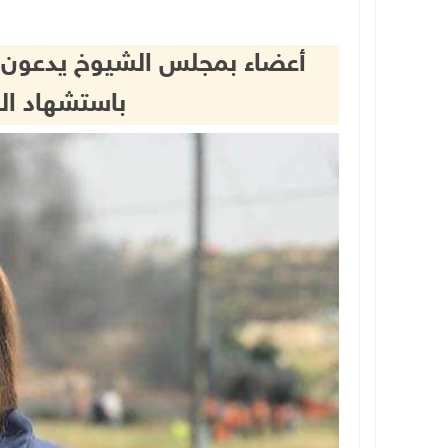
أعضاء بمجلس الشيوخ يدعون ل
باستشهاد ال