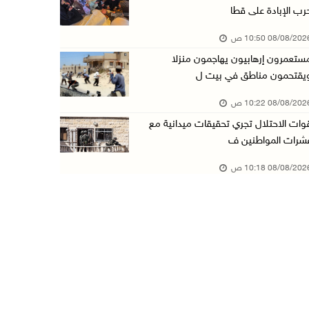
رب الإبادة على قطا
3 إصابات برصاص الاحتلال شمال خان يونس
08/08/20 10:50 ص
08/آب/2026 09:09 ص
ستعمرون إرهابيون يهاجمون منزلا
ارتفاع أسعار النفط
يقتحمون مناطق في بيت ل
08/آب/2026 08:23 ص
08/08/20 10:22 ص
أبرز عناوين الصحف الفلسطينية
وات الاحتلال تجري تحقيقات ميدانية مع
08/آب/2026 08:21 ص
شرات المواطنين ف
حالة الطقس: ارتفاع طفيف وموجة حر شديدة اعتبار ...
08/08/20 10:18 ص
08/آب/2026 07:52 ص
تواصل انتهاكات الاحتلال والمستعمرين: إصابات و ...
08/آب/2026 12:01 ص
قوات الاحتلال تقتحم بيت فجار جنوب بيت لحم
07/آب/2026 11:49 م
أسعار الغذاء العالمية عند أعلى مستوى منذ 3 سن ...