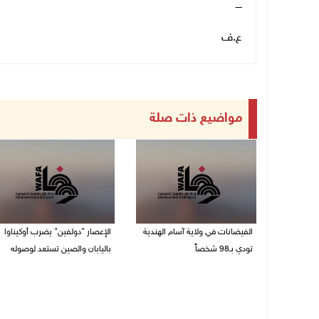
ــــ
ع.ف
مواضيع ذات صلة
الفيضانات في ولاية آسام الهندية
الإعصار "دولفين" يضرب أوكيناوا
تودي بـ98 شخصاً
باليابان والصين تستعد لوصوله
08/08/2026 12:42 م
08/08/2026 12:08 م