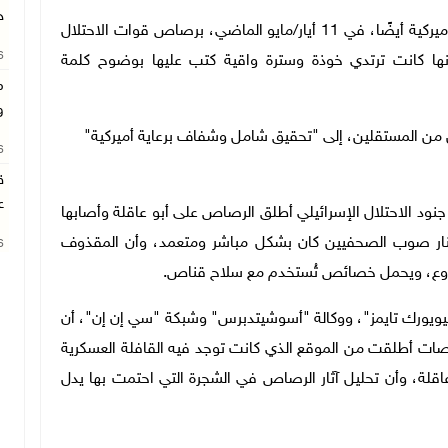
ح
أيضًا، في 11 أيار
/
مايو الماضي، برصاص قوات الاحتلال
26
ا أنها كانت ترتدي خوذة وسترة واقية كتب عليها بوضوح كلمة
م
و
 من المستقلين، إلى "تحقيق شامل وشفاف برعاية أميركية"
26
ق
ع
 جنود الاحتلال الإسرائيلي أطلق الرصاص على أبو عاقلة وأصابها
 النار صوب الصحفيين كان بشكل مباشر ومتعمد، وأن المقذوف
26
لدروع، ويحمل خصائص تُستخدم مع سلاح قناص.
يويورك تايمز"، ووكالة "أسوشيتدبرس" وشبكة "سي إن إن"، أن
ت أطلقت من الموقع الذي كانت توجد فيه القافلة العسكرية
عاقلة، وأن تحليل آثار الرصاص في الشجرة التي احتمت بها يدل