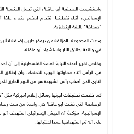
واستشهدت الصحفية أبو عاقلة، التي تحمل الجنسية الأميركية 
الإسرائيلي، أثناء تغطيتها اقتحام لمخيم جنين، علمً
"صحافة" باللغة الإنجليزية.
ودعت المجموعة، المؤلفة من ديمقراطيين إضافة لاثنين
في واقعة إطلاق النار واستشهاد أبو عاقلة.
وخلص تقرير أعدته النيابة العامة الفلسطينية إلى أن أحد
في الرأس أثناء محاولتها الهرب للاحتماء، وأن إطلاق
الناري الذي أصاب رأس الشهيدة هو من النوع الخارق ل
كما خلصت تحقيقات أجرتها وسائل إعلام أميركية مثل "ن
الرصاصة التي قتلت أبو عاقلة هي واحدة من ست رصاصا
الإسرائيلية، مؤكدةً أن الجيش الإسرائيلي استهدف أبو 
على أنه تم استهدافها عمدا لاغتيالها.