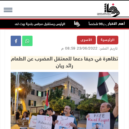
أهم الاخبار
ة تودي بـ98 شخصاً
الرئيس يستقبل مجلس بلدية بيت لحم ويؤكد النهوض
MENU
الرئيسية
الأسرى
تاريخ النشر: 23/06/2022 08:59 م
تظاهرة في حيفا دعما للمعتقل المضرب عن الطعام
رائد ريان