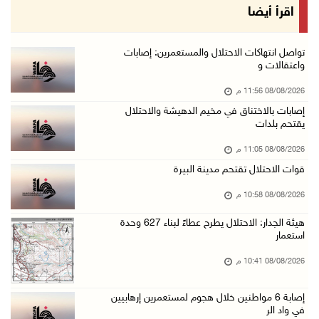
الاحتلال ينصب حواجز طيارة في محيط مخيم طولكرم ...
اقرأ أيضا
08/آب/2026 07:56 م
مستعمرون يهاجمون قرية أبو فلاح
تواصل انتهاكات الاحتلال والمستعمرين: إصابات
واعتقالات و
08/آب/2026 07:07 م
08/08/2026 11:56 م
مستعمرون يقتحمون بلدة بيت عور التحتا وقرية جل ...
إصابات بالاختناق في مخيم الدهيشة والاحتلال
08/آب/2026 06:39 م
يقتحم بلدات
فلسطين تدين الهجوم على ناقلة إماراتية في مضيق ...
08/08/2026 11:05 م
08/آب/2026 06:25 م
قوات الاحتلال تقتحم مدينة البيرة
شعراء غزة يوثقون النزوح والفقد بقصائد من الخي ...
08/08/2026 10:58 م
08/آب/2026 06:23 م
هيئة الجدار: الاحتلال يطرح عطاءً لبناء 627 وحدة
الجامعة العربية الأمريكية تختتم فعاليات تخريج ...
استعمار
08/آب/2026 06:20 م
08/08/2026 10:41 م
إصابات بالاختناق خلال اقتحام الاحتلال قرية ال ...
إصابة 6 مواطنين خلال هجوم لمستعمرين إرهابيين
08/آب/2026 05:52 م
في واد الر