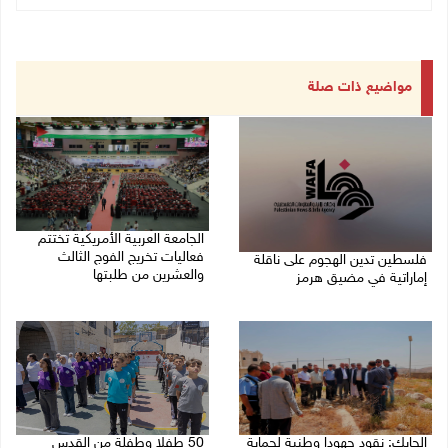
مواضيع ذات صلة
الجامعة العربية الأمريكية تختتم
فعاليات تخريج الفوج الثالث
فلسطين تدين الهجوم على ناقلة
والعشرين من طلبتها
إماراتية في مضيق هرمز
08/08/2026 06:20 م
08/08/2026 06:25 م
الحايك: نقود جهودا وطنية لحماية
50 طفلا وطفلة من القدس