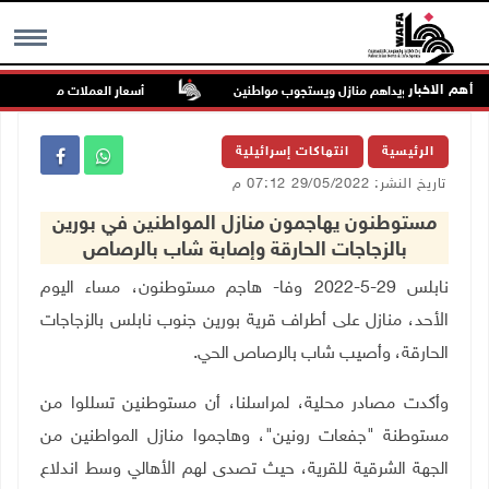
أهم الاخبار
رى في نابلس ويداهم منازل ويستجوب مواطنين
أسعار العملات مقابل الشيقل
MENU
الرئيسية
انتهاكات إسرائيلية
تاريخ النشر: 29/05/2022 07:12 م
مستوطنون يهاجمون منازل المواطنين في بورين
بالزجاجات الحارقة وإصابة شاب بالرصاص
نابلس 29-5-2022 وفا- هاجم مستوطنون، مساء اليوم
الأحد، منازل على أطراف قرية بورين جنوب نابلس بالزجاجات
الحارقة، وأصيب شاب بالرصاص الحي.
وأكدت مصادر محلية، لمراسلنا، أن مستوطنين تسللوا من
مستوطنة "جفعات رونين"، وهاجموا منازل المواطنين من
الجهة الشرقية للقرية، حيث تصدى لهم الأهالي وسط اندلاع