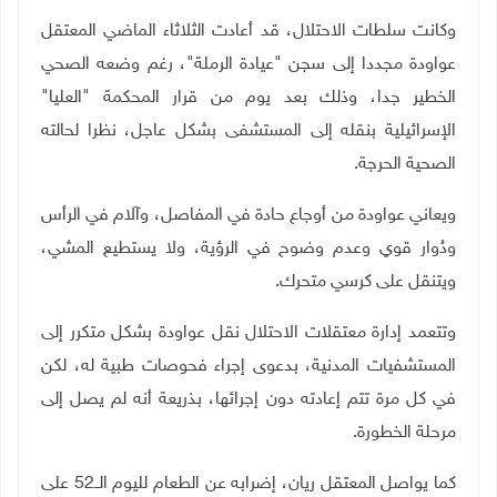
وكانت سلطات الاحتلال، قد أعادت الثلاثاء الماضي المعتقل
عواودة مجددا إلى سجن "عيادة الرملة"، رغم وضعه الصحي
الخطير جدا، وذلك بعد يوم من قرار المحكمة "العليا"
الإسرائيلية بنقله إلى المستشفى بشكل عاجل، نظرا لحالته
الصحية الحرجة
.
ويعاني عواودة من أوجاع حادة في المفاصل، وآلام في الرأس
ودُوار قوي وعدم وضوح في الرؤية، ولا يستطيع المشي،
ويتنقل على كرسي متحرك
.
وتتعمد إدارة معتقلات الاحتلال نقل عواودة بشكل متكرر إلى
المستشفيات المدنية، بدعوى إجراء فحوصات طبية له، لكن
في كل مرة تتم إعادته دون إجرائها، بذريعة أنه لم يصل إلى
مرحلة الخطورة
.
كما يواصل المعتقل ريان، إضرابه عن الطعام لليوم الــ52 على