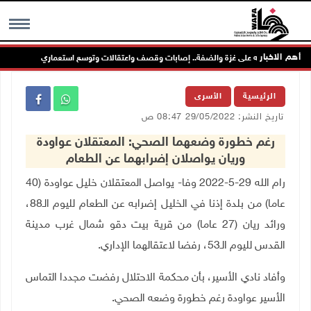
أهم الاخبار
 يواصل عدوانه على غزة والضفة.. إصابات وقصف واعتقالات وتوسع استعماري
MENU
الرئيسية
الأسرى
تاريخ النشر: 29/05/2022 08:47 ص
رغم خطورة وضعهما الصحي: المعتقلان عواودة
وريان يواصلان إضرابهما عن الطعام
رام الله 29-5-2022 وفا- يواصل المعتقلان خليل عواودة (40
عاما) من بلدة إذنا في الخليل إضرابه عن الطعام لليوم الـ88،
ورائد ريان (27 عاما) من قرية بيت دقو شمال غرب مدينة
القدس لليوم الـ53، رفضا لاعتقالهما الإداري
.
وأفاد نادي الأسير، بأن محكمة الاحتلال رفضت مجددا التماس
الأسير عواودة رغم خطورة وضعه الصحي
.