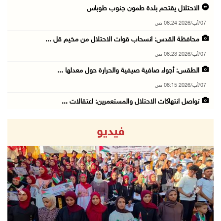
الاحتلال يقتحم بلدة طمون جنوب طوباس
07/آب/2026 08:24 ص
محافظة القدس: انسحاب قوات الاحتلال من مخيم قل ...
07/آب/2026 08:23 ص
الطقس: أجواء صافية صيفية والحرارة حول معدلها ...
07/آب/2026 08:15 ص
تواصل انتهاكات الاحتلال والمستعمرين: اعتقالات ...
06/آب/2026 11:53 م
فيديو
الاحتلال يخطر باقتلاع أشجار من 310 دونمات وال ...
06/آب/2026 11:14 م
قوات الاحتلال تقتحم يعبد جنوب غرب جنين
06/آب/2026 10:49 م
revious
Next
48 إصابة منذ بدء عدوان الاحتلال على مخيم قلند ...
06/آب/2026 10:45 م