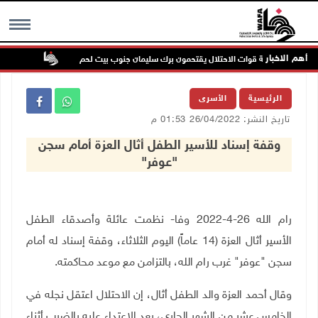
أهم الاخبار
مرون بحماية قوات الاحتلال يقتحمون برك سليمان جنوب بيت لحم
إصابة مس
MENU
الرئيسية
الأسرى
تاريخ النشر: 26/04/2022 01:53 م
وقفة إسناد للأسير الطفل أثال العزة أمام سجن
"عوفر"
رام الله 26-4-2022 وفا- نظمت عائلة وأصدقاء الطفل
الأسير أثال العزة (14 عاماً) اليوم الثلاثاء، وقفة إسناد له أمام
سجن "عوفر" غرب رام الله، بالتزامن مع موعد محاكمته.
وقال أحمد العزة والد الطفل أثال، إن الاحتلال اعتقل نجله في
الخامس عشر من الشهر الجاري، بعد الاعتداء عليه بالضرب أثناء