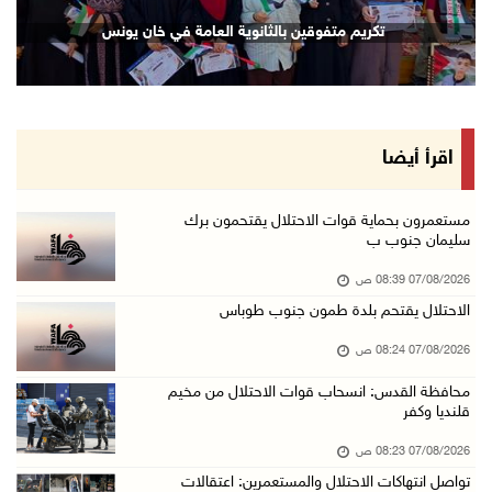
الاحتلال يعتقل شابين من المغير
تكريم متفوقين بالثانوية العامة في خان يونس
06/آب/2026 10:27 م
وزير الداخلية يبحث مع مكافحة المخدرات الدولي ...
06/آب/2026 10:01 م
رئيس بلدية الخليل يطلع وفدا أميركيا على تطورا ...
اقرأ أيضا
06/آب/2026 09:59 م
مستعمرون بحماية قوات الاحتلال يقتحمون برك
سليمان جنوب ب
06/آب/2026 09:17 م
07/08/2026 08:39 ص
إصابة مسن بجروح ورضوض إثر اعتداء جيش الاحتلال ...
الاحتلال يقتحم بلدة طمون جنوب طوباس
06/آب/2026 09:13 م
07/08/2026 08:24 ص
ورشة توصي بخطة عاجلة لاستعادة التعليم الوجاهي ...
06/آب/2026 09:08 م
محافظة القدس: انسحاب قوات الاحتلال من مخيم
قلنديا وكفر
الرئيس يستقبل مجلس بلدية رام الله ويشدد على د ...
07/08/2026 08:23 ص
06/آب/2026 08:36 م
تواصل انتهاكات الاحتلال والمستعمرين: اعتقالات