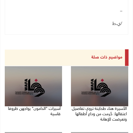
ـــ
/ي.ط
مواضيع ذات صلة
الأسيرة هناء طحاينة تروي تفاصيل
أسيرات "الدامون" يواجهن ظروفا
اعتقالها: حُرمت من وداع أطفالها
قاسية
وتعرضت للإهانة
05/08/2026 11:47 ص
05/08/2026 12:39 م