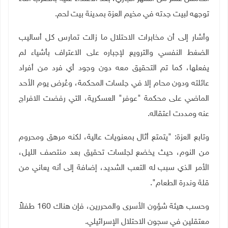
توجهه لبيت جدته في مخيم العزة بمدينة بيت لحم.
وأشار إلى أن مخابرات الاحتلال ما زالت تمارس كل أساليب
الضغط النفسي والترويع لإجباره على الاعتراف بأشياء لم
يفعلها، كما تم التحقيق معه دون وجود أي فرد من أفراد
عائلته ودون محام إلا في جلسات المحكمة، وعُرض يوم الأحد
الماضي على محكمة "عوفر" العسكرية، التي رفضت الافراج
عنه ومددت اعتقاله.
وتابع العزة: "يتمتع أثال بمعنويات عالية، لكنه مرهق ومحروم
من النوم، حيث يخضع لجلسات تحقيق بعد منتصف الليل،
الأمر الذي سبب له التعب الشديد، إضافة إلى أنه يعاني من
قلة وندرة الطعام".
وحسب هيئة شؤون الأسرى والمحررين، فإن هناك 160 طفلاً
معتقلين في سجون الاحتلال الإسرائيلي.