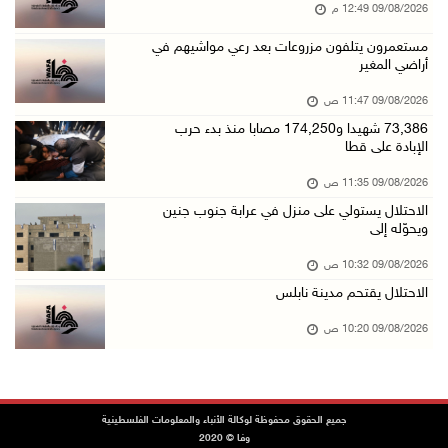
09/آب/2026 10:42 ص
09/08/2026 12:49 م
الاحتلال يستولي على منزل في عرابة جنوب جنين و ...
مستعمرون يتلفون مزروعات بعد رعي مواشيهم في
أراضي المغير
09/آب/2026 10:32 ص
الاحتلال يقتحم مدينة نابلس
09/08/2026 11:47 ص
09/آب/2026 10:20 ص
73,386 شهيدا و174,250 مصابا منذ بدء حرب
الإبادة على قطا
"التعليم العالي" تختتم تدريبا حول إعداد المبا ...
09/08/2026 11:35 ص
09/آب/2026 10:19 ص
الاحتلال يستولي على منزل في عرابة جنوب جنين
وفاة شابة متأثرة بإصابتها جراء حادث سير قرب ج ...
ويحوّله إلى
09/آب/2026 10:02 ص
09/08/2026 10:32 ص
اعتقال مواطنين من بلدة سنجل شمال رام الله
الاحتلال يقتحم مدينة نابلس
09/آب/2026 09:48 ص
09/08/2026 10:20 ص
قوات الاحتلال تنصب حاجزا عسكريا عند مدخل قرية ...
09/آب/2026 09:43 ص
إجلاء آلاف السكان مع اتساع حرائق الغابات غرب ...
جميع الحقوق محفوظة لوكالة الأنباء والمعلومات الفلسطينية
وفا © 2020
09/آب/2026 09:41 ص