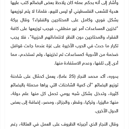
وأشار إلى أنه بحكم عمله كان يلاحظ بعض البضائع كتب عليها
هدية للشعب الفلسطيني أو ليس للبيع، فلماذا لا يتم توزيعها
بشكل فوري وكامل على المحتاجين والفقراء؟ وقال بركة
"تخزين المساعدات أمر غير منطقي، فيجب توزيعها على كافة
الفقراء والمحتاجين دون النظر لانتماءاتهم الحزبية"، فلا يجب
تكرار ما حدث في الحرب الأخيرة على غزة عندما جاءت قوافل
ضخمة من الأدوية كمساعدات تم تخزينها، ولم تستخدم، مما
أدى إلى تلفها، وعدم الاستفادة منها.
بدوره، أكد محمد النجار (25 عاما)، يعمل كحمّال على شاحنة
توزيع البضائع "أن كمية الشاحنات التي يراها محملة بالبضائع
كثيرة، وتدخل بشكل شبه يومي تحمل كل منها علم دولة،
منها: ماليزيا، وتركيا، وقطر، والجزائر، ومصر، إضافة إلى بعض
الدول الأخرى.
وقال النجار الذي أجبرته الظروف على العمل في العتالة، رغم