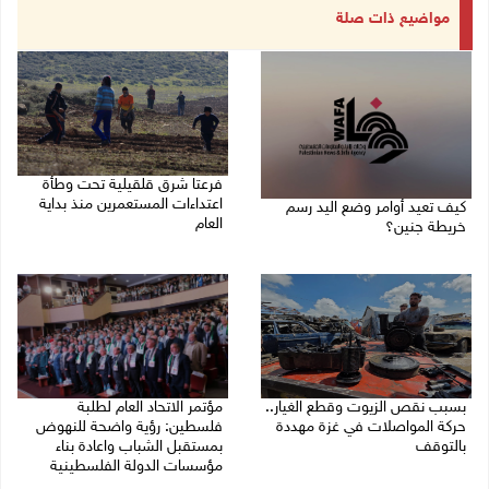
مواضيع ذات صلة
فرعتا شرق قلقيلية تحت وطأة
اعتداءات المستعمرين منذ بداية
كيف تعيد أوامر وضع اليد رسم
العام
خريطة جنين؟
03/08/2026 09:16 ص
03/08/2026 02:38 م
بسبب نقص الزيوت وقطع الغيار..
مؤتمر الاتحاد العام لطلبة
حركة المواصلات في غزة مهددة
فلسطين: رؤية واضحة للنهوض
بالتوقف
بمستقبل الشباب واعادة بناء
مؤسسات الدولة الفلسطينية
01/08/2026 12:39 م