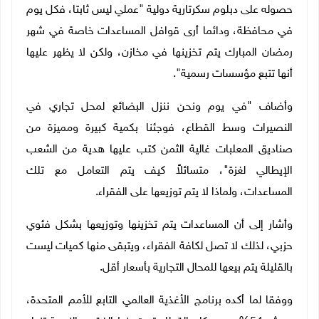
حصوله على دبلوم سكرتارية دولية "عملي ليس ثابتا، فكل يوم
في محافظة، ودائما أرى قوافل المساعدات خاصة في شهر
رمضان المبارك يتم تخزينها في مخازن، ولكن لا يظهر عليها
أنها تتبع مؤسسات رسمية".
وأضاف "في يوم ونحن ننزل البضائع لمحل تجاري في
النصيرات وسط القطاع، فوجئنا بكمية كبيرة ومميزة من
صناديق المعلبات غالية الثمن كتب عليها هدية من الشعب
الإيطالي لغزة"، متسائلاً كيف يتم التعامل مع تلك
المساعدات، ولماذا لا يتم توزيعها على الفقراء.
وأشار إلى أن المساعدات يتم تخزينها وتوزيعها بشكل فئوي
حزبي، لذلك لا تصل لكافة الفقراء، ويتبقى منها كميات ليست
بالقليلة يتم بيعها للمحال التجارية بأسعار أقل.
ووفقا لما أكده برنامج الأغذية العالمي التابع للأمم المتحدة،