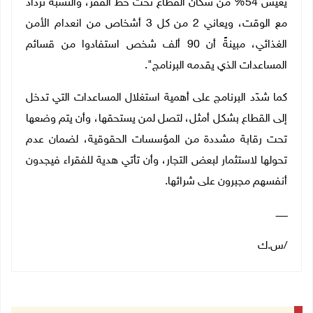
يعيش 54% من سكان القطاع تحت خط الفقر، والنسبة تزداد
مع الوقت، ويعاني 2 من كل 3 أشخاص من انعدام الأمن
الغذائي، مبينةً أن 90 ألف شخص استفادوا من قسائم
المساعدات الذي يقدمه البرنامج".
كما شدّد البرنامج على أهمية استغلال المساعدات التي تدخل
إلى القطاع بشكل أمثل، لتصل لمن يستحقها، وأن يتم وضعها
تحت رقابة مشددة من المؤسسات الحقوقية، لضمان عدم
تحولها لاستثمار لبعض التجار، وأن تأتي هدية للفقراء فيجدون
أنفسهم مجبرون على شرائها.
ــــــــ
/س.ك