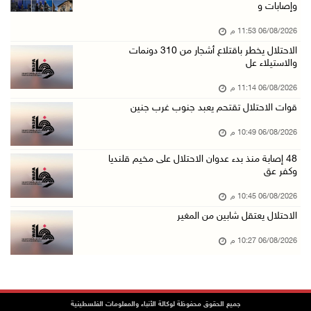
وإصابات و
06/آب/2026 08:33 م
06/08/2026 11:53 م
الاحتلال يوسع حملات الدهم والاعتقال في قلنديا ...
الاحتلال يخطر باقتلاع أشجار من 310 دونمات
06/آب/2026 08:06 م
والاستيلاء عل
الرئيس المصري وملك البحرين يشددان على ضرورة ت ...
06/08/2026 11:14 م
06/آب/2026 07:57 م
قوات الاحتلال تقتحم يعبد جنوب غرب جنين
الاحتلال يخطر بإزالة أشجار زيتون والاستيلاء ع ...
06/08/2026 10:49 م
06/آب/2026 07:53 م
48 إصابة منذ بدء عدوان الاحتلال على مخيم قلنديا
رابطة العالم الإسلامي تدين تواصل انتهاكات الا ...
وكفر عق
06/آب/2026 07:36 م
06/08/2026 10:45 م
اليونيسف: استشهاد 300 طفل منذ وقف إطلاق النار ...
الاحتلال يعتقل شابين من المغير
06/آب/2026 07:34 م
06/08/2026 10:27 م
الاحتلال يدمّر بيت الزوجية قبل ساعات من الزفا ...
06/آب/2026 07:27 م
إصابتان بالرصاص والاعتداء خلال اقتحام الاحتلا ...
جميع الحقوق محفوظة لوكالة الأنباء والمعلومات الفلسطينية