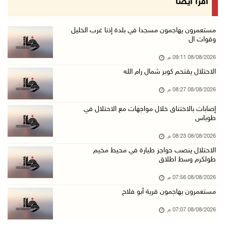
اقرأ أيضا
08/آب/2026 04:50 م
أطفال مبتورو الأطراف يتحدّون الألم بكرة القدم ...
مستعمرون يهاجمون مسجدا في بلدة إذنا غرب الخليل
وقوات ال
08/آب/2026 04:42 م
08/08/2026 09:11 م
جلسة لمجلس الأمن بشأن الضفة الغربية الثلاثاء ...
الاحتلال يقتحم كوبر شمال رام الله
08/آب/2026 04:03 م
08/08/2026 08:27 م
50 طفلا وطفلة من القدس يستعدون للمغادرة إلى ا ...
08/آب/2026 03:51 م
إصابات بالاختناق خلال مواجهات مع الاحتلال في
طوباس
مستعمر إرهابي يُطلق مواشيه في أراضي الطيبة شر ...
08/08/2026 08:23 م
08/آب/2026 02:37 م
الاحتلال ينصب حواجز طيارة في محيط مخيم
إصابتان في هجوم للمستعمرين الإرهابيين على بيت ...
طولكرم وسط اطلاق
08/آب/2026 02:26 م
08/08/2026 07:56 م
الرئيس يستقبل مجلس بلدية بيت لحم ويؤكد النهوض ...
مستعمرون يهاجمون قرية أبو فلاح
08/آب/2026 02:11 م
08/08/2026 07:07 م
عبوات المعلبات الفارغة لزراعة الأشتال في غزة