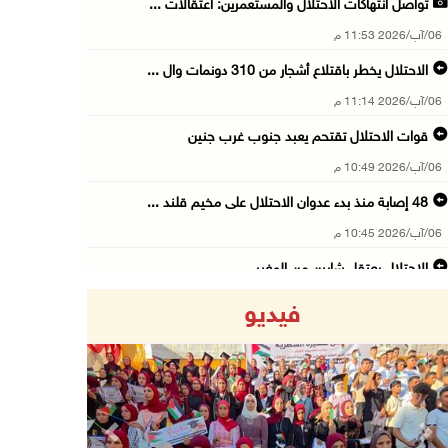
تواصل انتهاكات الاحتلال والمستعمرين: اعتقالات ...
06/آب/2026 11:53 م
الاحتلال يخطر باقتلاع أشجار من 310 دونمات وال ...
06/آب/2026 11:14 م
قوات الاحتلال تقتحم يعبد جنوب غرب جنين
06/آب/2026 10:49 م
48 إصابة منذ بدء عدوان الاحتلال على مخيم قلند ...
06/آب/2026 10:45 م
الاحتلال يعتقل شابين من المغير
06/آب/2026 10:27 م
فيديو
وزير الداخلية يبحث مع مكافحة المخدرات الدولي ...
06/آب/2026 10:01 م
رئيس بلدية الخليل يطلع وفدا أميركيا على تطورا ...
06/آب/2026 09:59 م
Previous
Next