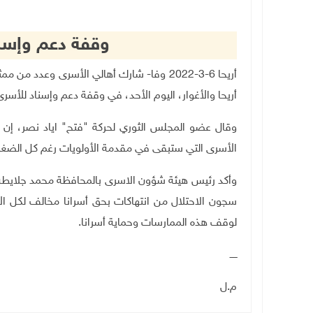
وقفة دعم وإسنا
أريحا 6-3-2022 وفا- شارك أهالي الأسرى وع
أريحا والأغوار، اليوم الأحد، في وقفة دعم وإسناد للأسرى
وقال عضو المجلس الثوري لحركة "فتح" اياد نصر، إ
الأسرى التي ستبقى في مقدمة الأولويات رغم كل الضغ
وأكد رئيس هيئة شؤون الاسرى بالمحافظة محمد جلايطة،
سجون الاحتلال من انتهاكات بحق أسرانا مخالف لكل ا
لوقف هذه الممارسات وحماية أسرانا.
ـــــ
م.ل