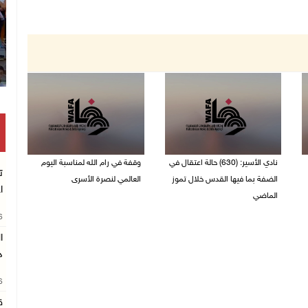
نادي الأسير: (630) حالة اعتقال في
وقفة في رام الله لمناسبة اليوم
ت
الضفة بما فيها القدس خلال تموز
العالمي لنصرة الأسرى
ا
الماضي
03/08/2026 01:40 م
26
04/08/2026 02:33 م
د
26
ق