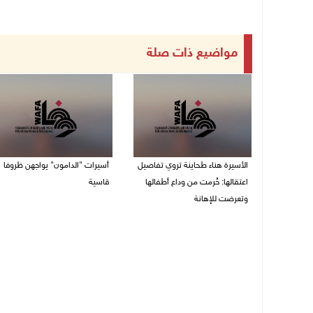
مواضيع ذات صلة
الأسيرة هناء طحاينة تروي تفاصيل
أسيرات "الدامون" يواجهن ظروفا
اعتقالها: حُرمت من وداع أطفالها
قاسية
وتعرضت للإهانة
05/08/2026 11:47 ص
05/08/2026 12:39 م