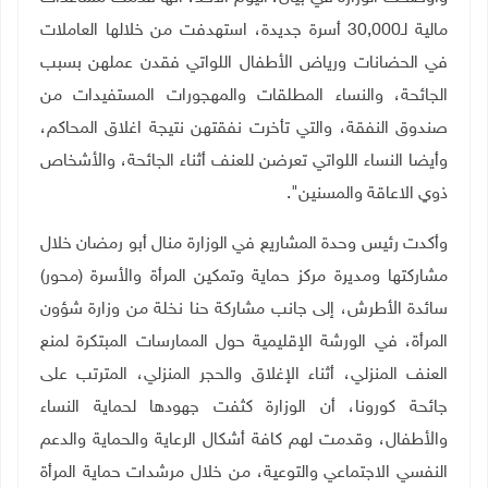
مالية لـ30,000 أسرة جديدة، استهدفت من خلالها العاملات
في الحضانات ورياض الأطفال اللواتي فقدن عملهن بسبب
الجائحة، والنساء المطلقات والمهجورات المستفيدات من
صندوق النفقة، والتي تأخرت نفقتهن نتيجة اغلاق المحاكم،
وأيضا النساء اللواتي تعرضن للعنف أثناء الجائحة، والأشخاص
ذوي الاعاقة والمسنين".
وأكدت رئيس وحدة المشاريع في الوزارة منال أبو رمضان خلال
مشاركتها ومديرة مركز حماية وتمكين المرأة والأسرة (محور)
سائدة الأطرش، إلى جانب مشاركة حنا نخلة من وزارة شؤون
المرأة، في الورشة الإقليمية حول الممارسات المبتكرة لمنع
العنف المنزلي، أثناء الإغلاق والحجر المنزلي، المترتب على
جائحة كورونا، أن الوزارة كثفت جهودها لحماية النساء
والأطفال، وقدمت لهم كافة أشكال الرعاية والحماية والدعم
النفسي الاجتماعي والتوعية، من خلال مرشدات حماية المرأة