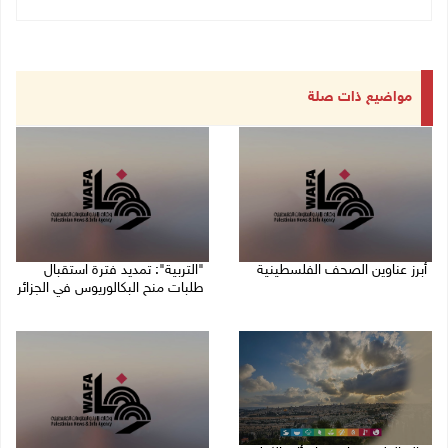
مواضيع ذات صلة
أبرز عناوين الصحف الفلسطينية
"التربية": تمديد فترة استقبال
طلبات منح البكالوريوس في الجزائر
10/08/2026 08:57 ص
10/08/2026 08:54 ص