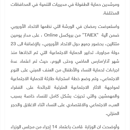
ومرشدين حماية الطفولة في مديريات التنمية في المحافظات
المختلفة.
واستعرضت رمضان في الورشة التي نظمها الاتحاد الأوروبي
ضمن آلية
TAIEX"
" من بروكسل line
On
، على مدار يومين
متتالين، بحضور جميع دول الاتحاد الأوروبي، بالإضافة الى 23
دولة مجاورة، تدابير الحماية الاجتماعية التي تم اتخاذها منذ
شهر آذار/مارس الماضي وحتى اليوم، حيث تم اعتماد عدة
اجراءات لحماية النساء والأطفال من العنف المبني على النوع
الاجتماعي، وتم وضع خطة استجابة طارئة للحماية الاجتماعية
لمواجهة الاثار الاجتماعية المترتبة للجائحة على الفقراء
والمهمشين والتي تحيزت بشكل كامل للنساء خاصة بسبب
العبء الاجتماعي والاقتصادي على النساء اثناء الاغلاق والحجر
المنزلي.
وأوضحت ان الوزارة قامت باعتماد 14 إجراء من مجلس الوزراء