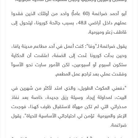
أبو أحمد ضراغمة (60 عاماً) واحد من أولئك الذين فقدوا
عملهم داخل أراضي الـ48، بسبب جائحة كورونا، ليتحول إلى
قاطف زعتر وميرمية.
يقول ضراغمة لـ"وفا": كنت أعمل في أحد مطاعم مدينة يافا،
وحين بدأت كورونا عُدت إلى الضفة، اعتقدت أن الحكاية
ستكون أسبوع أو أسبوعين، لكن الأمور سارت نحو الأسوأ
وفقدت عملي بعد تراجع عمل المطعم.
"دفعني المكوث الطويل، والذي امتد لأكثر من شهرين في
البيت، لمحاولة إيجاد وسيلة رزق جديدة، خاصة بعد نفاذ
مدخراتي التي لم تكن مهيأة لاستقبال ظرف كهذا، فوجدت
الزعتر والميرمية تؤمن لي احتياجاتي الأساسية للحياة". يقول
ضراغمة.