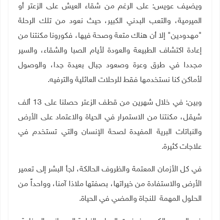
ويضيف عويس: على الرغم من شقاء العيش على الزعتر أو
الميرمية، والتعب البدني الكبير، حيث نعود من تلك الرحلة
"مهدودين" إلا أن هناك متعة وصحة فيها، فكورونا مكنتنا من
إعادة اكتشاف الطبيعة والعودة لأيام الصبا والشقاء، والسير
مجددا في طرق وعرة وصعود جبال بعيدة جدا، والوصول
لأماكن كنا نستخدمها فقط للرحلات العائلية والترفيه.
وبين: في خلال شهرين من قطف الزعتر حصلنا على 13 ألف
شيقل، مكنتنا من الاستمرار في الحياة والاعتماد على الأرض
والنباتات البرية المفيدة لصحة الإنسان والتي تستخدم في
علاجات كثيرة.
في كل الأزمان المعتمة والظروف الحالكة، لجأ البشر إلى تعمير
الأرض والاستفادة من خيراتها، بصفتها ملاذا آمنا، وواحداً من
الحلول المهمة للنجاة والمضي في الحياة.