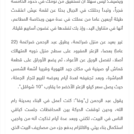
ويضيف: ليس سهلاً أن تستفيق من نومك في حدود الخامسة
فجراً، وتبدأ رحلتك في الجبال بحثا عن لقمة عيش اعتقدتَ
طيلة أربعين عاما من عملك في عدة مهن وبخاصة المطاعم،
أنها في متناول اليد، وإذ بك تفقدها في غضون أسابيع قليلة.
غير بعيد عن منزل ضراغمة، يطرق عبد الرحمن ضراغمة (22
عاما) بعصا، الزعتر المفرود على سطح منزل ذويه المتهالك
أصلا، لفصل الورق عن الأعواد، ثم يضع الأوراق على قطعة
قماش أو صينية في مكان جيد التهوية وقريبا أشعة الشمس
المباشرة، وبعد تجفيفه لعدة أيام يعرضه للبيع لتجار الجملة،
حيث يصل سعر كيلو الزعتر الأخضر ما يقارب "10 شواقل".
يقول عبد الرحمن ل"وفا": كنت أعمل في البناء بمدينة رام
الله، وحين توقفت الحركة بين المحافظات جلست كباقي
الناس في البيت، لكنني وبعد عدة أيام تذكرت أنه من واجبي
استكمال بناء بيتي والالتزام بدفع جزء من مصاريف البيت الذي