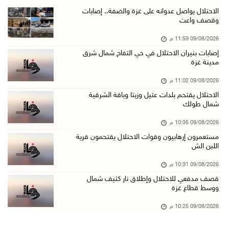
الاحتلال يقتحم برك سليمان جنوب بيت لحم
الاحتلال يواصل عدوانه على غزة والضفة.. إصابات
وقصف واعت
09/آب/2026 07:33 م
09/08/2026 11:59 م
مستعمرون إرهابيون يهاجمون قرية المغير والاحتل ...
إصابات بنيران الاحتلال في حي التفاح شمال شرق
09/آب/2026 07:02 م
مدينة غزة
ياسر عباس يُهنئ الأمين العام لجبهة التحرير ال ...
09/08/2026 11:02 م
09/آب/2026 06:30 م
الاحتلال يقتحم بلدات عتيل وزيتا وباقة الشرقية
شمال طولك
الجامعة العربية تنعى السفير دياب اللوح
09/آب/2026 05:28 م
09/08/2026 10:35 م
مستعمرون إرهابيون وقوات الاحتلال يقتحمون قرية
ثلاث إصابات برصاص الاحتلال في مدينة خان يونس
اللبن الش
09/آب/2026 05:04 م
09/08/2026 10:31 م
سلطة المياه: تنظيم مياه الأغوار الشمالية يهدف ...
قصف مدفعي للاحتلال وإطلاق نار كثيف شمال
09/آب/2026 04:45 م
ووسط قطاع غزة
مسك تكافح آثار الحروق وتنتظر العلاج خارج غزة
09/08/2026 10:25 م
09/آب/2026 04:39 م