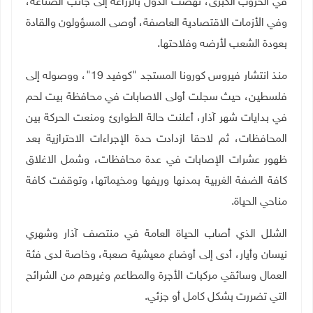
في الحروب الكبرى، نهضت الدول بالزراعة إلى جانب الصناعة،
وفي الأزمات الاقتصادية العاصفة، أوصى المسؤولون والقادة
بعودة الشعب لأرضه وفلاحتها.
منذ انتشار فيروس كورونا المستجد "كوفيد 19"، ووصوله إلى
فلسطين، حيث سجلت أولى الاصابات في محافظة بيت لحم
في بدايات شهر آذار، أعلنت حالة الطوارئ ومنعت الحركة بين
المحافظات، ثم لاحقا ازدادت حدة الإجراءات الاحترازية بعد
ظهور عشرات الإصابات في عدة محافظات، وشمل الاغلاق
كافة الضفة الغربية بمدنها وريفها ومخيماتها، وتوقفت كافة
مناحي الحياة.
الشلل الذي أصاب الحياة العامة في منتصف آذار وشهري
نيسان وأيار، أدى إلى أوضاع معيشية صعبة، وخاصة لدى فئة
العمال وسائقي مركبات الأجرة والمطاعم وغيرهم من الشرائح
التي تضررت بشكل كامل أو جزئي.