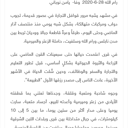
رام الله
28
-6-2020 وفا- يامن نوباني
في مشهد يشبه مرور قوافل التجارة في عصور قديمة، تجوب
دواب ومركبات متهالكة، بشكل شبه يومي منذ منتصف آذار
الماضي وحتى اليوم، طرقاً وعرةً قاطعة جبالا ووديانَ تربط بين
مدن نابلس ورام الله وسلفيت، حاملة الزعتر والميرمية.
في قرى اعتمدت حياتها حتى سبعينات القرن الماضي على
الزراعة والثروة الحيوانية بشكلٍ أساسي، قبل تطور التعليم
والتجارة والسفر والوظائف، وحين شُلت الحياة في الأشهر
الأخيرة، عادت الناس إلى مصدر رزقها الأول "الطبيعة".
وجوه شاحبة ومتعبة وقلقة، وجدناها تعتني بما قطفته
الأيادي من زعتر وميرمية وأعدته للبيع، أجساد متعبة، سارت
يوميا وعلى مدار أكثر من ستين يوما، ما بين 5 إلى 10
كيلومترات، في جبال متداخلة بين قرى وبلدات اللبن الشرقية
وسنجل وعبوين وجلجيليا وجبال سلفيت من الناحية الجنوبية.