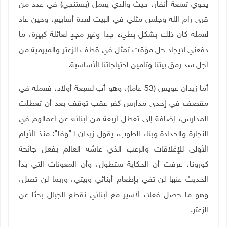
يحوي تسعة أنفار، حيث والدي يعمل (بستنجي) في عدد من
قرى رام الله وجلس مثلي في البيت لعدة أسابيع، وحين عاد
لعمله كان ذلك بشكل بطيء جدا وغير مجدٍ لعائلة كبيرة، ما
دفعني لإيجاد حل مؤقت تمثل في قطف الزعتر والميرمية من
أجل سد رمق بيتنا وتأمين احتياجاتنا الأساسية.
أما زيدان عويس (53 عاما)، وهو أب لسبعة أولاد، فعمله في
مقصف في إحدى مدارس كفر عقب توقف بعد أن تعطلت
المدارس، إضافة إلى تعطل أربعة من أبنائه عن أعمالهم في
النجارة والحدادة وبناء الطوب، يقول زيدان لـ"وفا": منذ الأيام
الأولى للإغلاقات والرعب الذي عاشه العالم بفعل جائحة
كورونا، عرفت أن الحكاية ستطول، وأن المعونات التي بدأ
الحديث عنها لن تفي بإطعام أبنائي وبيتي، وربما لن تصل،
وهو ما حصل فعلا، لأسير مع أبنائي نقطع الجبال بحثا عن
الزعتر.