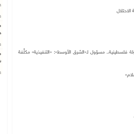
ع
لاحتلال
26
م
خ
26
ولة فلسطينية.. مسؤول لـ«الشرق الأوسط»: «التنفيذية» مكلَّفة
م
ش
26
لام»