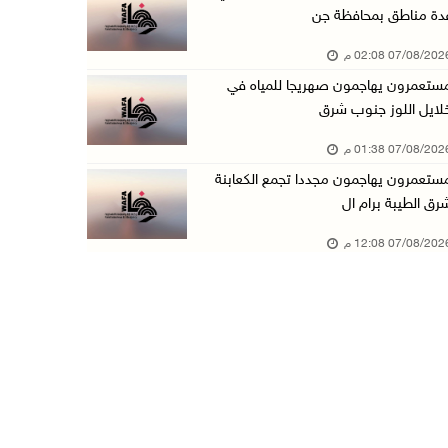
دة مناطق بمحافظة جن
أسعار النفط تواصل الصعود وسط مخاوف بشأن مستقب ...
07/08/20 02:08 م
07/آب/2026 10:25 ص
ستعمرون يهاجمون صهريجا للمياه في
الذهب يتجه لأفضل أداء أسبوعي منذ كانون الثاني
لايل اللوز جنوب شرق
07/آب/2026 10:12 ص
07/08/20 01:38 م
قوات الاحتلال تنصب حاجزا عسكريا شرق بيت لحم
ستعمرون يهاجمون مجددا تجمع الكعابنة
07/آب/2026 09:06 ص
رق الطيبة برام ال
مستعمرون بحماية قوات الاحتلال يقتحمون برك سلي ...
07/08/20 12:08 م
07/آب/2026 08:39 ص
الاحتلال يقتحم بلدة طمون جنوب طوباس
07/آب/2026 08:24 ص
محافظة القدس: انسحاب قوات الاحتلال من مخيم قل ...
07/آب/2026 08:23 ص
الطقس: أجواء صافية صيفية والحرارة حول معدلها ...