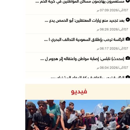
مستعمرون يهاجمون مساكن المواطنين في خربة الحم ...
07/آب/2026 07:09 م
بعد تجديد منع زيارات المعتقلين: أبو الحمص يدع ...
07/آب/2026 06:26 م
الرئاسة ترحب بإطلاق السعودية التحالف البحري ا ...
07/آب/2026 06:17 م
(محدث) نابلس: إصابة مواطن واعتقاله إثر هجوم ل ...
07/آب/2026 06:04 م
الرئاسة ترحب باتفاقية مكة للدفاع المشترك بين ...
07/آب/2026 05:25 م
فيديو
3 إصابات إثر تعرضهم للطعن في الطيبة داخل أراض ...
07/آب/2026 04:57 م
بيروت: اللجنة الفنية للمجلس الوطني تناقش التر ...
07/آب/2026 03:31 م
Previous
Next