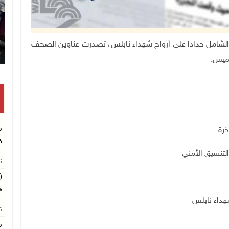
ي"، والإضراب الشامل حدادا على أرواح شهداء نابلس، تصدرت عناوين الصحف
تكريم متفوقين بالثانوية العامة في خ
خميس.
م
خرة
ف
لتنسيق الأمني
26
(
ه
هداء نابلس
26
م